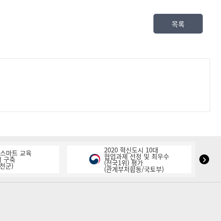
목록
2020 혁신도시 10대
K-스마트 교육
협업과제 선정 및 최우수
NIPA
 구축
(전국1위) 평가
천군)
(관계부처합동/국토부)
표
창
다
음
슬