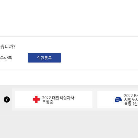
셨습니까?
우만족
의견등록
2022 
2022 대한적십자사
NIPA
시범도시
포장증
표창 (진
표
창
이
전
슬