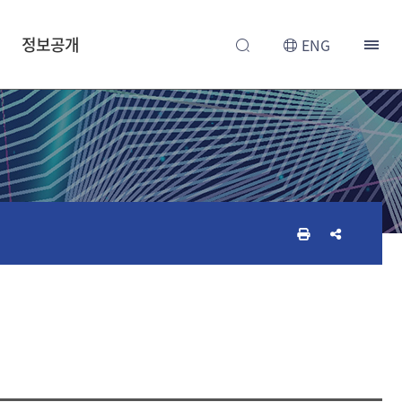
정보공개
ENG
인
공
쇄
유
하
하
기
기