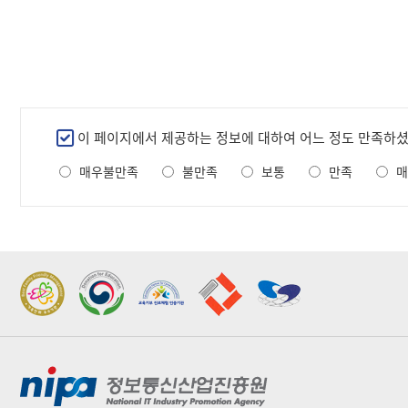
만
이 페이지에서 제공하는 정보에 대하여 어느 정도 만족하
족
매우불만족
불만족
보통
만족
매
도
조
사
2022 가족친화우수기관
2022 지역문제해결
표창
플랫폼 표창