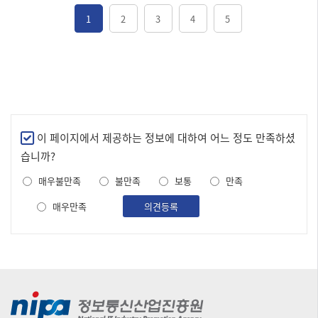
1
2
3
4
5
만
이 페이지에서 제공하는 정보에 대하여 어느 정도 만족하셨
족
습니까?
도
매우불만족
불만족
보통
만족
조
사
매우만족
의견등록