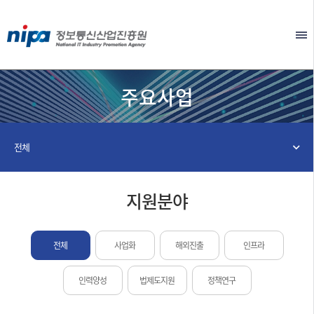
본문 바로가기
EN
주요사업
전체
지원분야
전체
사업화
해외진출
인프라
인력양성
법제도지원
정책연구