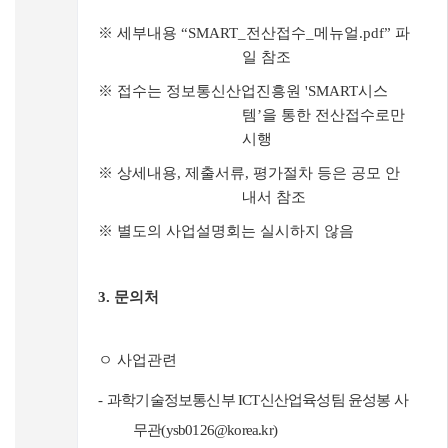
※
세부내용
“SMART_
전산접수
_
메뉴얼
.pdf”
파
일 참조
※
접수는 정보통신산업진흥원
'SMART
시스
템
’
을 통한 전산접수로만
시행
※
상세내용
,
제출서류
,
평가절차 등은 공모 안
내서 참조
※
별도의 사업설명회는 실시하지 않음
3.
문의처
ㅇ 사업관련
-
과학기술정보통신부
ICT
신산업육성팀 윤성봉 사
무관
(ysb0126@korea.kr)