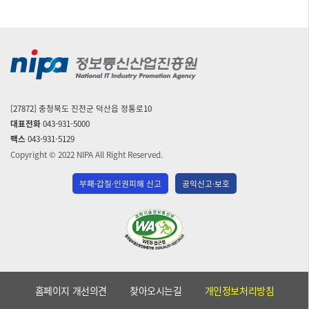
[27872] 충청북도 진천군 덕산읍 정통로10
대표전화
043-931-5000
팩스
043-931-5129
Copyright © 2022 NIPA All Right Reserved.
부패·갑질·인권피해 신고
공익신고·보호
(사)
한
국
장
애
홈페이지 개선의견
찾아오시는길
개인정보처리방침
인
단