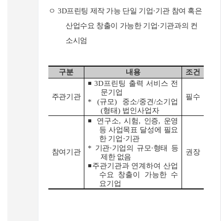
ㅇ
3D
프린팅 제작 가능 단일 기업
·
기관 참여 혹은
산업수요 창출이 가능한 기업
·
기관과의 컨
소시엄
구분
내용
조건
◾
3D
프린팅 출력 서비스 전
문기업
주관기관
필수
* (
규모
)
중소
/
중견
/
소기업
(
형태
)
법인사업자
◾
연구소
,
시험
,
인증
,
운영
등 사업목표 달성에 필요
한 기업
·
기관
*
기관
·
기업의 규모
·
형태 등
참여기관
권장
제한 없음
◾
주관기관과 연계하여 산업
수요 창출이 가능한 수
요기업