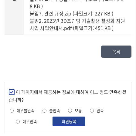
8 KB
)
붙임7. 관련 규정.zip (파일크기: 227 KB
)
붙임2. 2023년 3D프린팅 기술활용 활성화 지원
사업 사업안내서.pdf (파일크기: 451 KB
)
목록
만
이 페이지에서 제공하는 정보에 대하여 어느 정도 만족하셨
족
습니까?
도
매우불만족
불만족
보통
만족
조
사
매우만족
의견등록