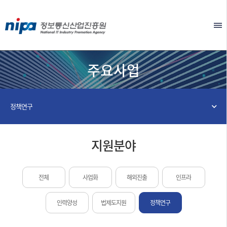
본문 바로가기
EN
주요사업
정책연구
지원분야
전체
사업화
해외진출
인프라
인력양성
법제도지원
정책연구