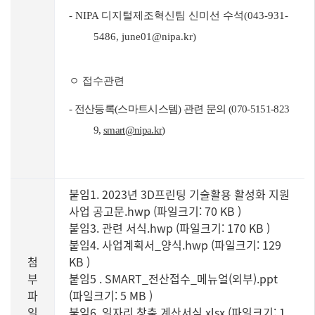
- NIPA
디지털제조혁신팀 신미선 수석
(043-931-
5486, june01@nipa.kr)
ㅇ 접수관련
-
전산등록
(
스마트시스템
)
관련 문의
(070-5151-823
9,
smart@nipa.kr
)
붙임1. 2023년 3D프린팅 기술활용 활성화 지원
사업 공고문.hwp (파일크기: 70 KB
)
붙임3. 관련 서식.hwp (파일크기: 170 KB
)
붙임4. 사업계획서_양식.hwp (파일크기: 129
첨
KB
)
부
붙임5 . SMART_전산접수_메뉴얼(외부).ppt
파
(파일크기: 5 MB
)
일
붙임6. 일자리 창출 계산서식.xlsx (파일크기: 1