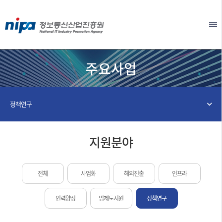
본문 바로가기
EN
주요사업
정책연구
지원분야
전체
사업화
해외진출
인프라
인력양성
법제도지원
정책연구