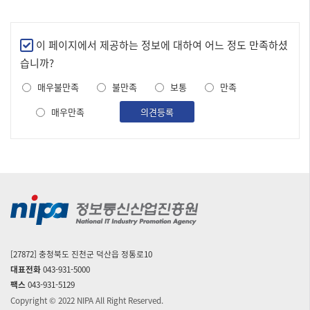
만
이 페이지에서 제공하는 정보에 대하여 어느 정도 만족하셨
족
습니까?
도
매우불만족
불만족
보통
만족
조
사
매우만족
의견등록
[27872] 충청북도 진천군 덕산읍 정통로10
대표전화
043-931-5000
팩스
043-931-5129
Copyright © 2022 NIPA All Right Reserved.