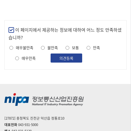
만
이 페이지에서 제공하는 정보에 대하여 어느 정도 만족하셨
족
습니까?
도
매우불만족
불만족
보통
만족
조
사
매우만족
의견등록
[27872] 충청북도 진천군 덕산읍 정통로10
대표전화
043-931-5000