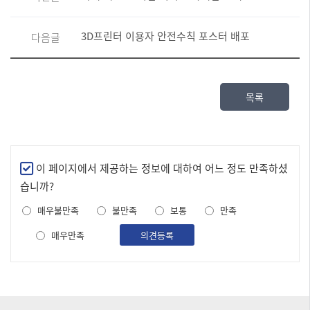
3D프린터 이용자 안전수칙 포스터 배포
다음글
목록
만
이 페이지에서 제공하는 정보에 대하여 어느 정도 만족하셨
족
습니까?
도
매우불만족
불만족
보통
만족
조
사
매우만족
의견등록