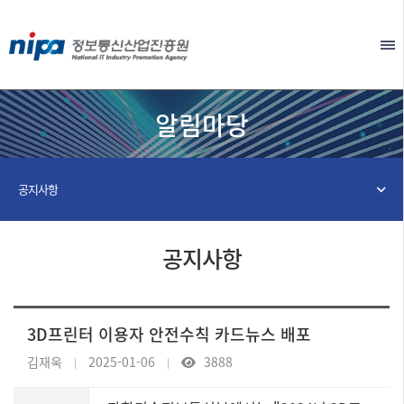
본문 바로가기
EN
알림마당
공지사항
공지사항
3D프린터 이용자 안전수칙 카드뉴스 배포
김재욱
2025-01-06
3888