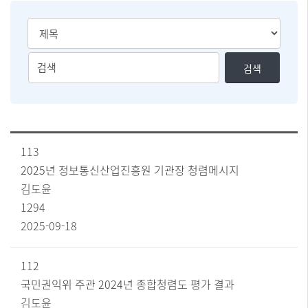
검
검
검색
색
색
유
어
형
를
선
입
택
력
[윤
113
하
리
실
경
2025년 정보통신산업진흥원 기관장 청렴메시지
영
수
김도윤
정
있
책
1294
습
현
2025-09-18
니
황]
다
번
호
112
,
국민권익위 주관 2024년 종합청렴도 평가 결과
제
목
김도윤