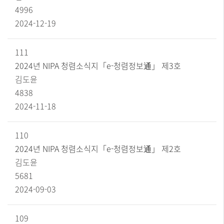
,
4996
작
성
2024-12-19
자
,
파
111
일
2024년 NIPA 청렴소식지「e-청렴정보通」 제3호
,
조
김도윤
회
4838
수
2024-11-18
,
작
성
일
110
순
2024년 NIPA 청렴소식지「e-청렴정보通」 제2호
으
김도윤
로
정
5681
보
2024-09-03
를
제
공
109
합