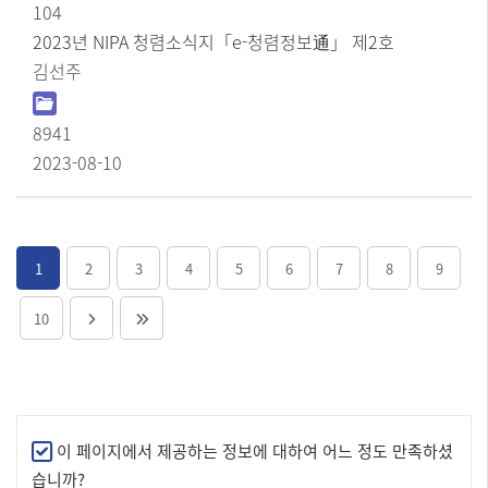
104
2023년 NIPA 청렴소식지「e-청렴정보通」 제2호
김선주
8941
2023-08-10
1
2
3
4
5
6
7
8
9
10
만
이 페이지에서 제공하는 정보에 대하여 어느 정도 만족하셨
족
습니까?