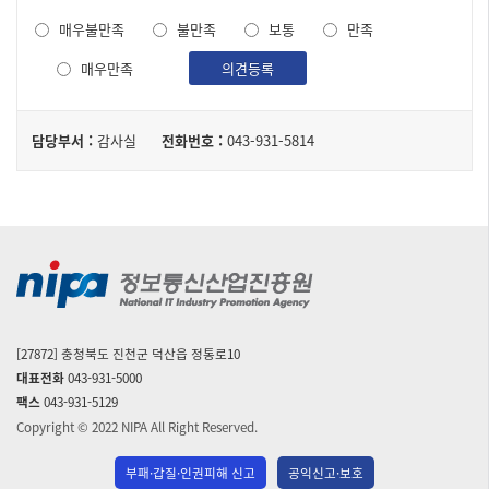
도
매우불만족
불만족
보통
만족
조
사
매우만족
의견등록
담
담당부서 :
감사실
전화번호 :
043-931-5814
당
자
[27872] 충청북도 진천군 덕산읍 정통로10
대표전화
043-931-5000
팩스
043-931-5129
Copyright © 2022 NIPA All Right Reserved.
부패·갑질·인권피해 신고
공익신고·보호