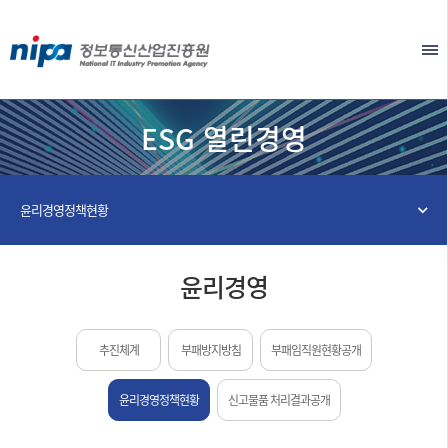
본문 바로가기
EN
ESG 열린경영
윤리경영정책현황
윤리경영
추진체계
부패방지방침
부패임직원현황공개
윤리경영정책현황
신고물품 처리결과공개