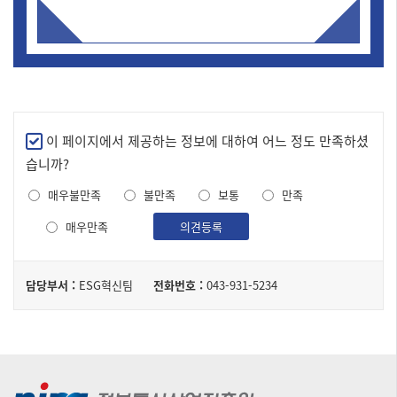
만
이 페이지에서 제공하는 정보에 대하여 어느 정도 만족하셨
족
습니까?
도
매우불만족
불만족
보통
만족
조
사
매우만족
의견등록
담
담당부서 :
ESG혁신팀
전화번호 :
043-931-5234
당
자