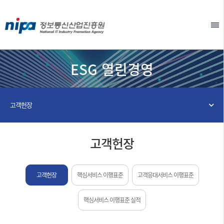
본문 바로가기
EN
ESG 열린경영
고객헌장
고객헌장
고객헌장
핵심서비스 이행표준
고객응대서비스 이행표준
핵심서비스 이행표준 실적