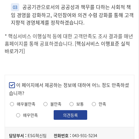
공공기관으로서의 공공성과 책무를 다하는 사회적 책
03
임 경영을 강화하고, 국민참여와 의견 수렴 강화를 통해 고객
지향적 경영체계를 정착하겠습니다.
* 핵심서비스 이행실적 등에 대한 고객만족도 조사 결과를 매년
홈페이지를 통해 공표하겠습니다.
[핵심서비스 이행표준 실적
바로가기]
만
이 페이지에서 제공하는 정보에 대하여 어느 정도 만족하셨
족
습니까?
도
매우불만족
불만족
보통
만족
조
사
매우만족
의견등록
담
담당부서 :
ESG혁신팀
전화번호 :
043-931-5234
당