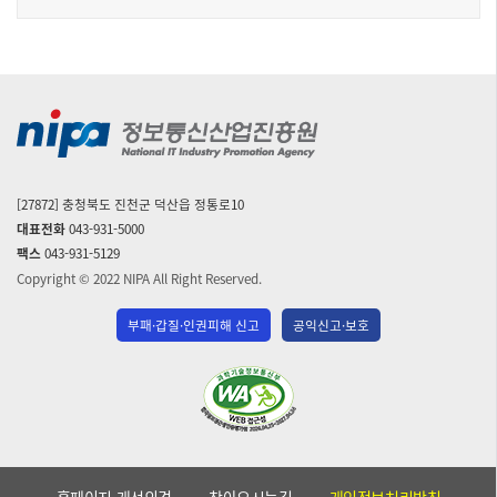
자
[27872] 충청북도 진천군 덕산읍 정통로10
대표전화
043-931-5000
팩스
043-931-5129
Copyright © 2022 NIPA All Right Reserved.
부패·갑질·인권피해 신고
공익신고·보호
(사)
한
국
장
애