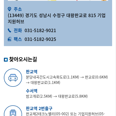
주소
(13449) 경기도 성남시 수정구 대왕판교로 815 기업
지원허브
전화
031-5182-9021
팩스
031-5182-9025
찾아오시는길
판교역
분당내곡간도시고속화도로(1.1KM) → 판교로(0.6KM)
→ 대왕판교로(1.1KM)
수서역
밤고개로(2.5KM) → 대왕판교로(5.8KM)
판교역 2번출구
판교제2테크노밸리(05-002) 또는 기업지원허브(05-