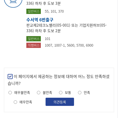
336) 하차 후 도보 3분
55, 101, 370
일반버스
수서역 6번출구
판교제2테크노밸리(05-001) 또는 기업지원허브(05-
336) 하차 후 도보 2분
101
일반버스
1007, 1007-1, 5600, 5700, 6900
직행버스
만
이 페이지에서 제공하는 정보에 대하여 어느 정도 만족하셨
족
습니까?
도
매우불만족
불만족
보통
만족
조
사
매우만족
의견등록