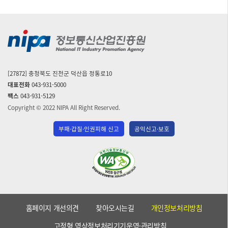
[27872] 충청북도 진천군 덕산읍 정통로10
대표전화
043-931-5000
팩스
043-931-5129
Copyright © 2022 NIPA All Right Reserved.
부패·갑질·인권피해 신고
공익신고·보호
(사)
한
국
장
애
홈페이지 개선의견
찾아오시는길
개인정보처리방침
인
단
고정형 영상정보처리기기운영·관리방침