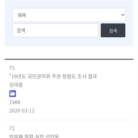
검
검
검색
색
색
유
어
형
를
선
입
택
력
[윤
73
하
리
실
경
"19년도 국민권익위 주관 청렴도 조사 결과
영
수
임태홍
정
있
책
습
현
니
1988
황]
다
번
2020-03-12
호
,
제
72
목
반부패 청렴 실천 선언문