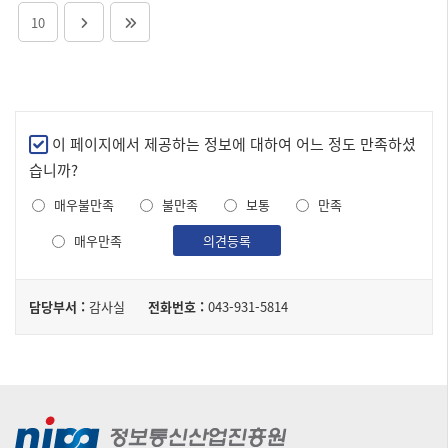
10
만
이 페이지에서 제공하는 정보에 대하여 어느 정도 만족하셨
족
습니까?
도
매우불만족
불만족
보통
만족
조
사
매우만족
의견등록
담
담당부서 :
감사실
전화번호 :
043-931-5814
당
자