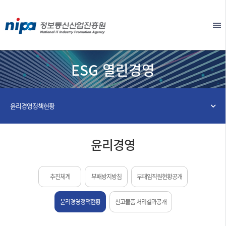
본문 바로가기
EN
ESG 열린경영
윤리경영정책현황
윤리경영
추진체계
부패방지방침
부패임직원현황공개
윤리경영정책현황
신고물품 처리결과공개