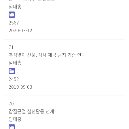
,
임태홍
작
성
자
2567
,
파
2020-03-12
일
,
조
71
회
추석맞이 선물, 식사 제공 금지 기준 안내
수
,
임태홍
작
성
일
2452
순
2019-09-03
으
로
정
70
보
를
갑질근절 실천활동 전개
제
임태홍
공
합