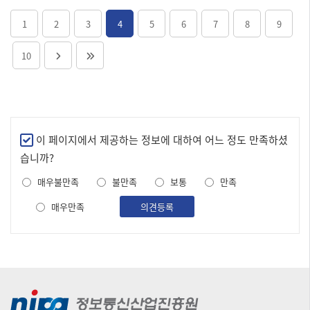
1
2
3
4
5
6
7
8
9
10
만
이 페이지에서 제공하는 정보에 대하여 어느 정도 만족하셨
족
습니까?
도
매우불만족
불만족
보통
만족
조
사
매우만족
의견등록