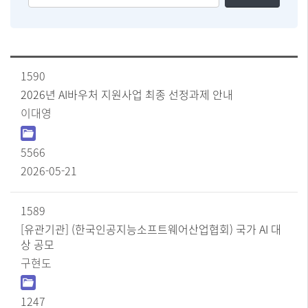
유
어
형
를
선
입
택
력
[공
1590
하
지
실
사
2026년 AI바우처 지원사업 최종 선정과제 안내
항]
수
이대영
번
있
호
습
,
니
5566
제
다
목
2026-05-21
,
작
성
1589
자
[유관기관] (한국인공지능소프트웨어산업협회) 국가 AI 대
,
상 공모
파
일
구현도
,
조
회
1247