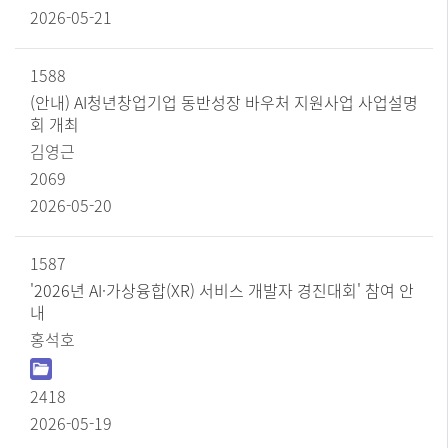
수
2026-05-21
,
작
성
1588
일
(안내) AI청년창업기업 동반성장 바우처 지원사업 사업설명
순
으
회 개최
로
김영근
정
2069
보
를
2026-05-20
제
공
합
1587
니
'2026년 AI·가상융합(XR) 서비스 개발자 경진대회' 참여 안
다.
내
홍석호
2418
2026-05-19