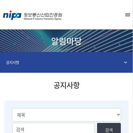
본문 바로가기
EN
알림마당
공지사항
공지사항
검
검
검색
색
색