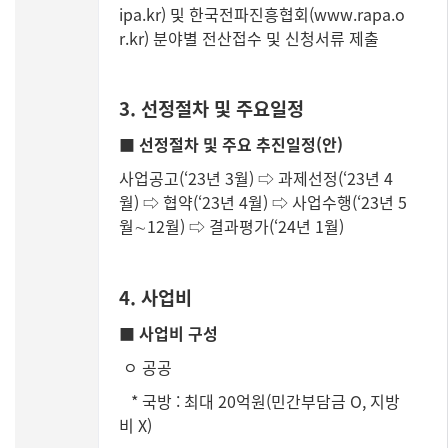
ipa.kr)
및 한국전파진흥협회(
www.rapa.o
r.kr)
분야별 전산접수 및 신청서류 제출
3. 선정절차 및 주요일정
■ 선정절차 및 주요 추진일정(안)
사업공고(‘23년 3월) ⇨ 과제선정(‘23년 4
월) ⇨ 협약(‘23년 4월) ⇨ 사업수행(‘23년 5
월∼12월) ⇨ 결과평가(‘24년 1월)
4. 사업비
■ 사업비 구성
ㅇ 공공
* 국방 : 최대 20억원(민간부담금 O, 지방
비 X)