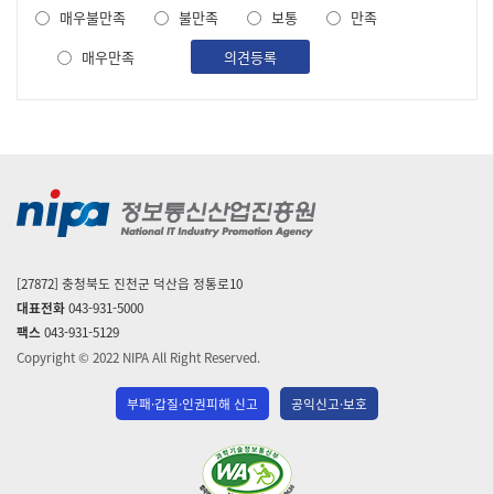
도
매우불만족
불만족
보통
만족
조
사
매우만족
의견등록
[27872] 충청북도 진천군 덕산읍 정통로10
대표전화
043-931-5000
팩스
043-931-5129
Copyright © 2022 NIPA All Right Reserved.
부패·갑질·인권피해 신고
공익신고·보호
(사)
한