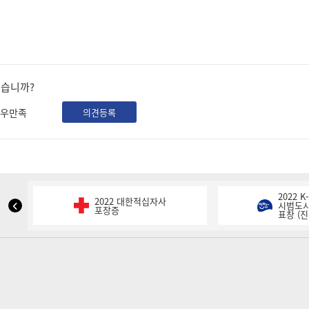
셨습니까?
우만족
의견등록
2022 
2022 대한적십자사
NIPA
시범도시
포장증
표창 (진
표
창
이
전
슬
라