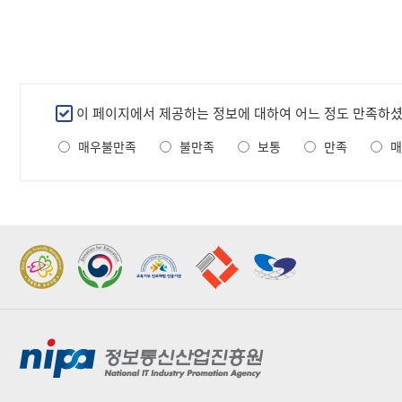
만
이 페이지에서 제공하는 정보에 대하여 어느 정도 만족하
족
매우불만족
불만족
보통
만족
매
도
조
사
2022 가족친화우수기관
2022 지역문제해결
표창
플랫폼 표창