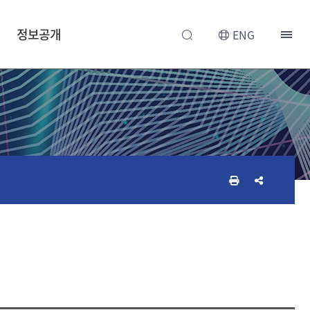
정보공개
ENG
인
공
쇄
유
하
하
기
기