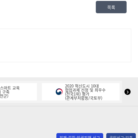
목록
2020 혁신도시 10대
K-스마트 교육
협업과제 선정 및 최우수
NIPA
 구축
(전국1위) 평가
천군)
(관계부처합동/국토부)
표
창
다
음
슬
라
부패·갑질·인권피해 신고
공익신고·보호