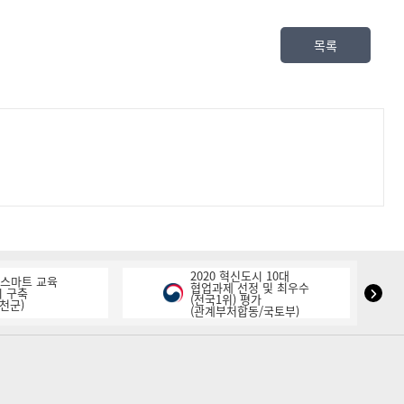
목록
2020 혁신도시 10대
K-스마트 교육
협업과제 선정 및 최우수
NIPA
 구축
(전국1위) 평가
천군)
(관계부처합동/국토부)
표
창
다
음
슬