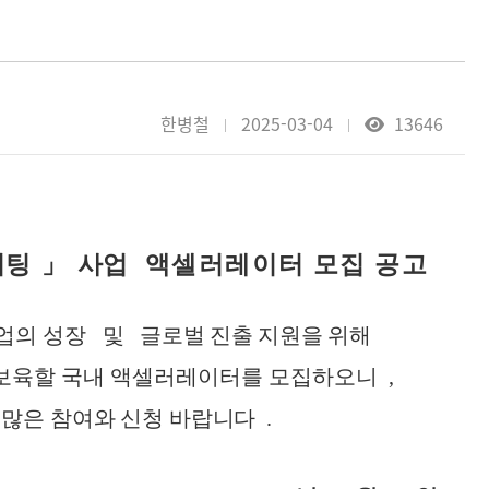
한병철
2025-03-04
13646
이팅
」
사업
액셀러레이터 모집 공고
업의 성장
및
글로벌 진출 지원을 위해
보육할 국내 액셀러레이터를 모집하오니
,
많은 참여와 신청 바랍니다
.