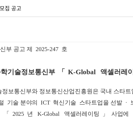
 모집 공고
신부 공고 제
2025-247
호
과학기술정보통신부
「
K-Global
액셀러레
정보통신부와 정보통신산업진흥원은 국내 스타트
털
기술 분야의
ICT
혁신기술
스타트업을 선발
·
「
2025
년
K-Global
액셀러레이팅
」
사업에