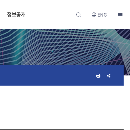
정보공개
ENG
인
공
쇄
유
하
하
기
기