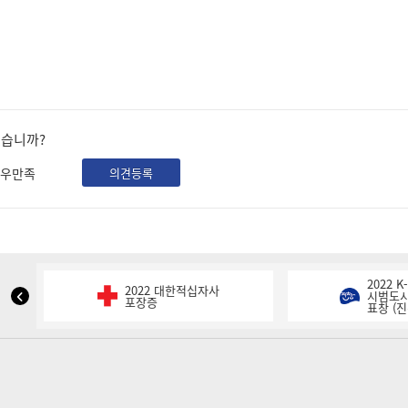
셨습니까?
우만족
의견등록
2022 
2022 대한적십자사
NIPA
시범도시
포장증
표창 (진
표
창
이
전
슬