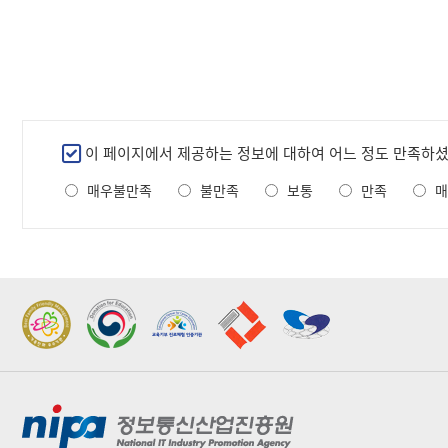
만
이 페이지에서 제공하는 정보에 대하여 어느 정도 만족하
족
매우불만족
불만족
보통
만족
매
도
조
사
2022 가족친화우수기관
2022 지역문제해결
표창
플랫폼 표창