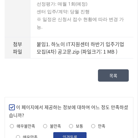
선정평가: 매월 1회(예정)
센터 입주/계약: 당월 진행
※ 일정은 신청서 접수 현황에 따라 변경 가
능.
첨부
붙임1. 하노이 IT지원센터 하반기 입주기업
파일
모집(4차) 공고문.zip (파일크기: 1 MB
)
목록
만
이 페이지에서 제공하는 정보에 대하여 어느 정도 만족하셨
족
습니까?
도
매우불만족
불만족
보통
만족
조
사
매우만족
의견등록