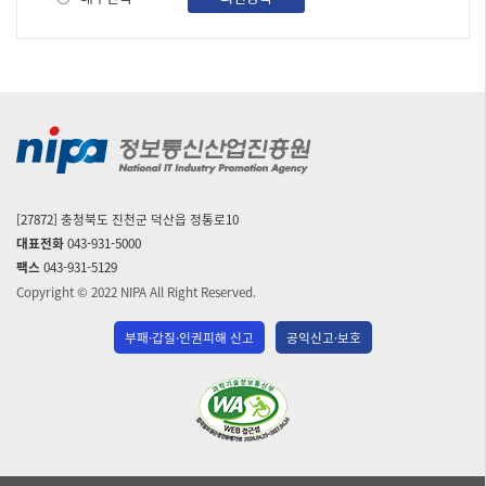
[27872] 충청북도 진천군 덕산읍 정통로10
대표전화
043-931-5000
팩스
043-931-5129
Copyright © 2022 NIPA All Right Reserved.
부패·갑질·인권피해 신고
공익신고·보호
(사)
한
국
장
애