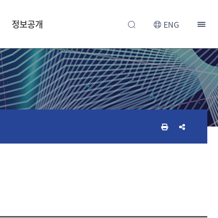
정보공개
ENG
인
공
쇄
유
하
하
기
기