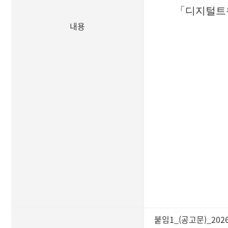
「
디지털트
내용
붙임1_(공고문)_20