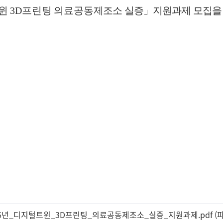
윈
3D
프린팅 의료공동
제조소 실증
」
지원과제 모집을
26년_디지털트윈_3D프린팅_의료공동제조소_실증_지원과제.pdf (파일