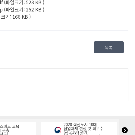
파일크기: 528 KB
)
파일크기: 252 KB
)
기: 166 KB
)
목록
2020 혁신도시 10대
K-스마트 교육
협업과제 선정 및 최우수
NIPA
 구축
(전국1위) 평가
천군)