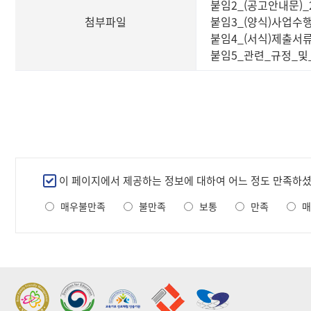
붙임2_(공고안내문)_
첨부파일
붙임3_(양식)사업수행
붙임4_(서식)제출서류
붙임5_관련_규정_및_접
만
이 페이지에서 제공하는 정보에 대하여 어느 정도 만족하
족
매우불만족
불만족
보통
만족
매
도
조
사
2022 가족친화우수기관
2022 지역문제해결
표창
플랫폼 표창