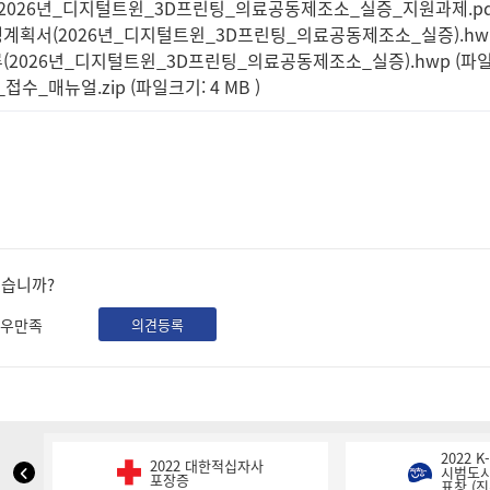
2026년_디지털트윈_3D프린팅_의료공동제조소_실증_지원과제.pdf (
계획서(2026년_디지털트윈_3D프린팅_의료공동제조소_실증).hwp (
(2026년_디지털트윈_3D프린팅_의료공동제조소_실증).hwp (파일크
수_매뉴얼.zip (파일크기: 4 MB
)
셨습니까?
우만족
의견등록
2022 
2022 대한적십자사
NIPA
시범도시
포장증
표창 (진