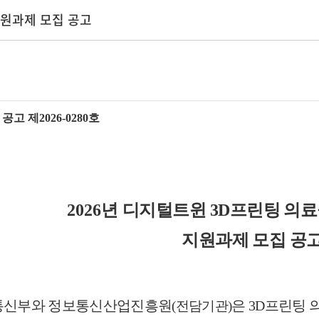
지원과제 모집 공고
공고 제
2026-0280
호
2026
년
디지털트윈
3D
프린팅 의료
지원과제 모집 공
신부와 정보통신산업진흥원
은
3D
프린팅 
(
전담기관
)