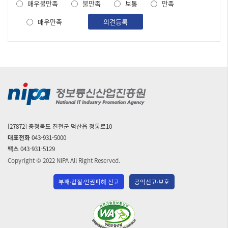
매우불만족
불만족
보통
만족
조
사
매우만족
의견등록
[27872] 충청북도 진천군 덕산읍 정통로10
대표전화
043-931-5000
팩스
043-931-5129
Copyright © 2022 NIPA All Right Reserved.
부패·갑질·인권피해 신고
공익신고·보호
(사)
한
국