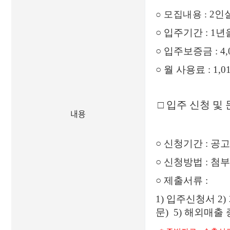
2
인
○
모집내용
:
○
입주기간
: 1
년
○
입주보증금
: 4
○
월 사용료
: 1,0
□
입주 신청 및 
내용
○
신청기간
:
공고
○
신청방법
:
첨부
○
제출서류
:
1)
입주신청서
2)
문
) 5)
해외매출 