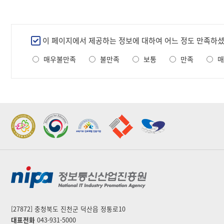
만
이 페이지에서 제공하는 정보에 대하여 어느 정도 만족하
족
매우불만족
불만족
보통
만족
매
도
조
사
2022 가족친화우수기관
2022 지역문제해결
표창
플랫폼 표창
[27872] 충청북도 진천군 덕산읍 정통로10
대표전화
043-931-5000