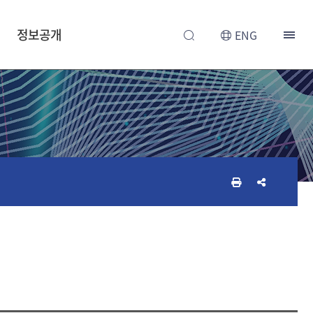
정보공개
ENG
인
공
쇄
유
하
하
기
기