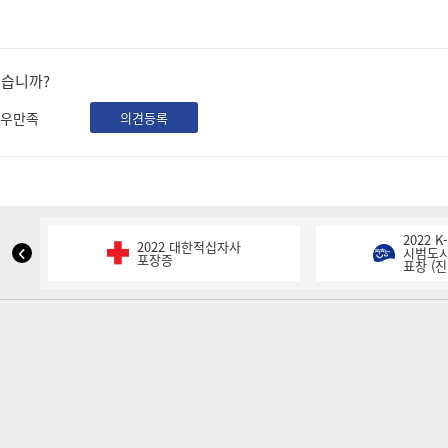
셨습니까?
우만족
의견등록
2022 
2022 대한적십자사
NIPA
시범도시
포장증
표창 (진
표
창
이
전
슬
라
이
드