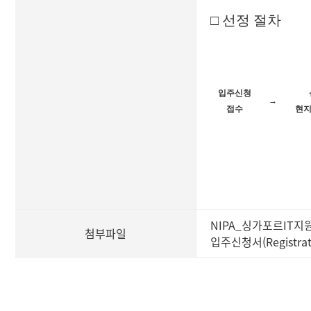
□
선정 절차
입주신청
→
접수
현지
NIPA_싱가포르IT지원센
첨부파일
입주신청서(Registrat