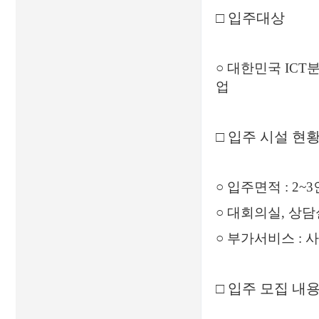
□
입주대상
○
대한민국
ICT
업
□
입주
시설 현황
○
입주면적
: 2~3
○
대회의실
,
상담
○
부가서비스
:
사
□
입주 모집 내