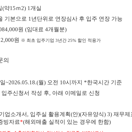
실
(
약
15
ｍ
2) 1
개실
을 기본으로
1
년단위로 연장심사 후 입주 연장 가능
,084,000
원
(
임대료
4
개월분
)
12,000
원
※
최초 입주기업
3
년간
25%
할인 적용가
문의
일
~2026.05.18.(
월
)
오전
10
시까지
*
한국시간 기준
 입주신청서 작성 후
,
아래 이메일로 신청
기업소개서
,
입주실 활용계획
(
안
)(
자유양식
) 3)
재무제
증빙자료
*
(
해외매출 실적이 있는 경우에 한함
)