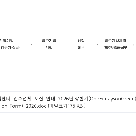
신청기업
입주기업
선정
입주계약체결
→
→
→
→
전문가 심사
선정
통보
/
입주보증금 납부
터_입주업체_모집_안내_2026년 상반기(OneFinlaysonGreen) (
ion-Form)_2026.doc (파일크기: 75 KB
)