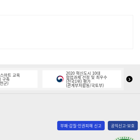
2020 혁신도시 10대
K-스마트 교육
협업과제 선정 및 최우수
NIPA
 구축
(전국1위) 평가
천군)
(관계부처합동/국토부)
표
창
다
음
슬
라
부패·갑질·인권피해 신고
공익신고·보호
이
드
(사)