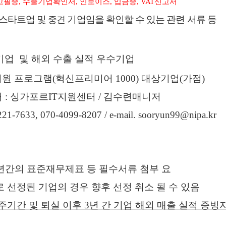
고필증
,
수출기업확인서
,
인보이스
,
입금증
, VAT
신고서
스타트업 및
기업임을 확인할 수 있는 관련 서류 등
중견
기업
및 해외 수출 실적 우수기업
지원 프로그램
(
혁신프리미어
1000)
대상기업
(
가점
)
처
:
싱가포르
IT
지원센터
/
김수련매니저
221-7633, 070-4099-8207 / e-mail. sooryun99@nipa.kr
년간의 표준재무제표 등 필수서류 첨부 요
 선정된 기업의 경우 향후 선정 취소 될 수 있음
주기간 및 퇴실 이후
3
년 간 기업 해외 매출 실적 증빙