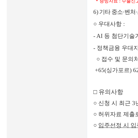
*
증빙자료
:
수출신
6)
기타
중소
·
벤처
·
○
우대사항
:
- AI
등 첨단기술
-
정책금융 우대
○
접수 및 문의
+65(
싱가포르
) 6
□
유의사항
○
신청 시 최근
3
○
허위자료 제출로
○
입주선정 시 입