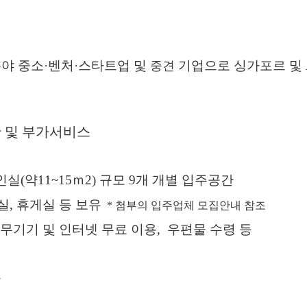
분야
중소
·
벤처
·
스타트업 및
기업으로 싱가포르 및
중견
 및 부가서비스
인실
(
약
11~15
ｍ
2)
규모
9
개 개별 입주공간
실
,
휴게실 등 보유
*
첨부의 입주업체 모집안내 참조
무기기 및
인터넷 무료 이용
,
우편물 수령 등
용