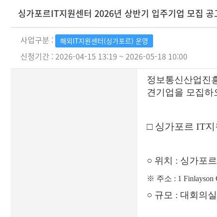
싱가포르IT지원센터 2026년 상반기 입주기업 모집 공
사업구분 :
해외IT지원센터(싱가포르) 운영
신청기간 : 2026-04-15 13:19 ~ 2026-05-18 10:00
정보통신산업진
견기업을 모집하
□
싱가포르
IT
지
○
위치
:
싱가포르
※
주소
: 1 Finlayson
○
규모
:
대회의실