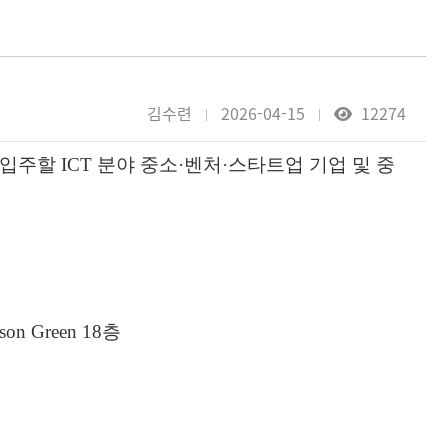
김수련
2026-04-15
12274
 입주할
ICT
분야 중소
·
벤처
·
스타트업 기업 및 중
yson Green 18
층