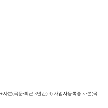
표사본
(
국문
/
최근
3
년간
) 4)
사업자등록증 사본
(
국