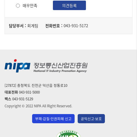
사
매우만족
의견등록
담
담당부서 :
회계팀
전화번호 :
043-931-5172
당
자
[27872] 충청북도 진천군 덕산읍 정통로10
대표전화
043-931-5000
팩스
043-931-5129
Copyright © 2022 NIPA All Right Reserved.
부패·갑질·인권피해 신고
공익신고·보호
(사)