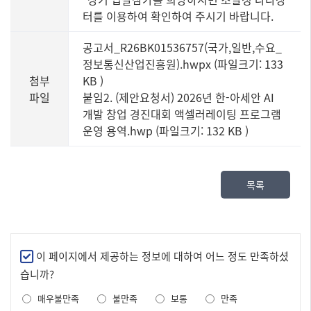
터를 이용하여 확인하여 주시기 바랍니다.
공고서_R26BK01536757(국가,일반,수요_
정보통신산업진흥원).hwpx (파일크기: 133
첨부
KB
)
파일
붙임2. (제안요청서) 2026년 한-아세안 AI
개발 창업 경진대회 액셀러레이팅 프로그램
운영 용역.hwp (파일크기: 132 KB
)
목록
만
이 페이지에서 제공하는 정보에 대하여 어느 정도 만족하셨
족
습니까?
도
매우불만족
불만족
보통
만족
조