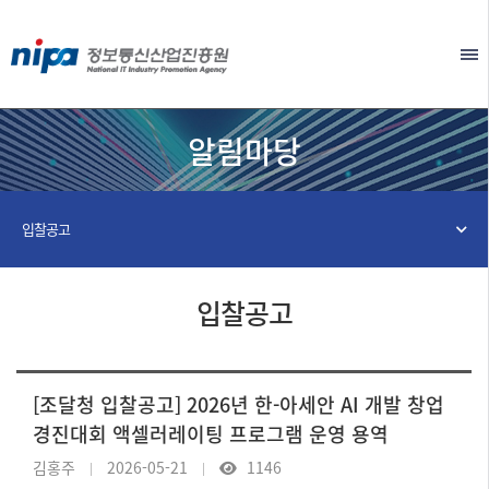
본문 바로가기
EN
알림마당
입찰공고
입찰공고
[조달청 입찰공고] 2026년 한-아세안 AI 개발 창업
경진대회 액셀러레이팅 프로그램 운영 용역
김홍주
2026-05-21
1146