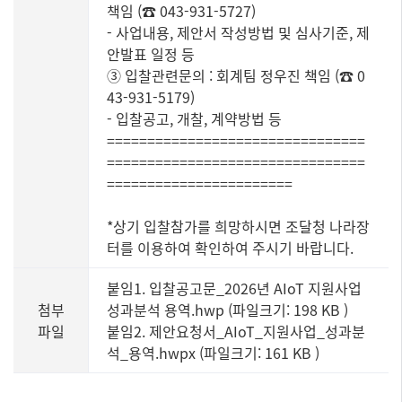
책임 (☎ 043-931-5727)
- 사업내용, 제안서 작성방법 및 심사기준, 제
안발표 일정 등
③ 입찰관련문의 : 회계팀 정우진 책임 (☎ 0
43-931-5179)
- 입찰공고, 개찰, 계약방법 등
================================
================================
=======================
*상기 입찰참가를 희망하시면 조달청 나라장
터를 이용하여 확인하여 주시기 바랍니다.
붙임1. 입찰공고문_2026년 AIoT 지원사업
첨부
성과분석 용역.hwp (파일크기: 198 KB
)
파일
붙임2. 제안요청서_AIoT_지원사업_성과분
석_용역.hwpx (파일크기: 161 KB
)