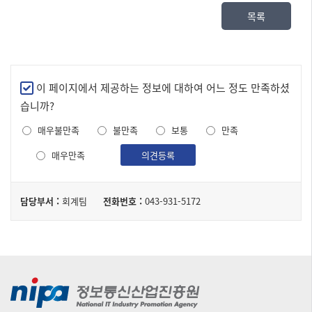
목록
만
이 페이지에서 제공하는 정보에 대하여 어느 정도 만족하셨
족
습니까?
도
매우불만족
불만족
보통
만족
조
사
매우만족
의견등록
담
담당부서 :
회계팀
전화번호 :
043-931-5172
당
자