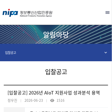
본문 바로가기
EN
알림마당
입찰공고
입찰공고
[입찰공고] 2026년 AIoT 지원사업 성과분석 용역
정우진
2026-06-23
1516