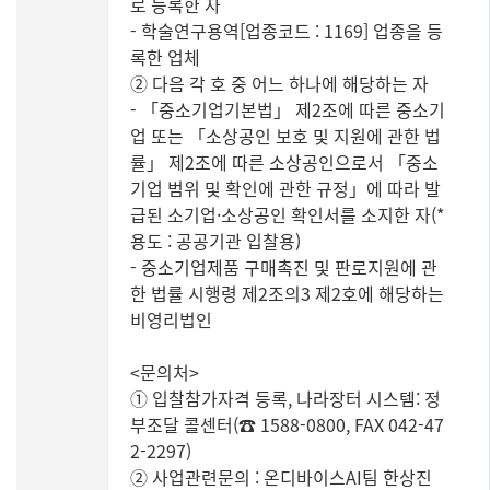
로 등록한 자
- 학술연구용역[업종코드 : 1169] 업종을 등
록한 업체
② 다음 각 호 중 어느 하나에 해당하는 자
- 「중소기업기본법」 제2조에 따른 중소기
업 또는 「소상공인 보호 및 지원에 관한 법
률」 제2조에 따른 소상공인으로서 「중소
기업 범위 및 확인에 관한 규정」에 따라 발
급된 소기업·소상공인 확인서를 소지한 자(*
용도 : 공공기관 입찰용)
- 중소기업제품 구매촉진 및 판로지원에 관
한 법률 시행령 제2조의3 제2호에 해당하는
비영리법인
<문의처>
① 입찰참가자격 등록, 나라장터 시스템: 정
부조달 콜센터(☎ 1588-0800, FAX 042-47
2-2297)
② 사업관련문의 : 온디바이스AI팀 한상진