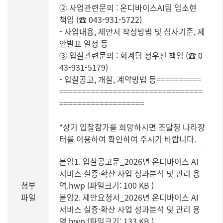
② 사업관련문의 : 온디바이스AI팀 임소현
책임 (☎ 043-931-5722)
- 사업내용, 제안서 작성방법 및 심사기준, 제
안발표 일정 등
③ 입찰관련문의 : 회계팀 정우진 책임 (☎ 0
43-931-5179)
- 입찰공고, 개찰, 계약방법 등==========
================================
===================
*상기 입찰참가를 희망하시면 조달청 나라장
터를 이용하여 확인하여 주시기 바랍니다.
붙임1. 입찰공고문_2026년 온디바이스 AI
서비스 실증·확산 사업 성과분석 및 관리 용
첨부
역.hwp (파일크기: 100 KB
)
파일
붙임2. 제안요청서_2026년 온디바이스 AI
서비스 실증·확산 사업 성과분석 및 관리 용
역.hwp (파일크기: 133 KB
)