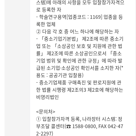
스템)에 아래의 사항을 모두 입찰참가자격으
로 등록한 자
- 학술연구용역[업종코드 : 1169] 업종을 등
록한 업체
② 다음 각 호 중 어느 하나에 해당하는 자
- 「중소기업기본법」 제2조에 따른 중소기
업 또는 「소상공인 보호 및 지원에 관한 법
률」 제2조에 따른 소상공인으로서 「중소
기업 범위 및 확인에 관한 규정」에 따라 발
급된 소기업·소상공인 확인서를 소지한 자(*
용도 : 공공기관 입찰용)
- 중소기업제품 구매촉진 및 판로지원에 관
한 법률 시행령 제2조의3 제2호에 해당하는
비영리법인
<문의처>
① 입찰참가자격 등록, 나라장터 시스템: 정
부조달 콜센터(☎ 1588-0800, FAX 042-47
2-2297)