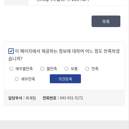
목록
만
이 페이지에서 제공하는 정보에 대하여 어느 정도 만족하셨
족
습니까?
도
매우불만족
불만족
보통
만족
조
사
매우만족
의견등록
담
담당부서 :
회계팀
전화번호 :
043-931-5172
당
자