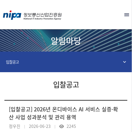
본문 바로가기
EN
알림마당
입찰공고
입찰공고
[입찰공고] 2026년 온디바이스 AI 서비스 실증·확
산 사업 성과분석 및 관리 용역
정우진
2026-06-23
2245