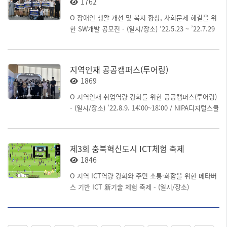
1762
교육, 맞춤형 경력설계 및 취업 연계 추진
O 장애인 생활 개선 및 복지 향상, 사회문제 해결을 위
한 SW개발 공모전 - (일시/장소) ‘22.5.23 ~ ’22.7.29
(1차) / 서울 ICT이노베이션스퀘어 ‘22.8.21 ~
’22.10.13 (2차) / 서울 ICT이노베이션스퀘어 - (추진목
표) 사회적 약자와 사회 문제에 대한 관심 확대 및 창의
지역인재 공공캠퍼스(투어링)
적 아이디어 발굴을 통한 사회공헌 - (추진내용) 성동장
1869
애인종합복지관의 이용자(장애인 및 가족 등)를 대상으
로 생활 및 복지 관련 문제 해결·개선을 위한 SW개발
O 지역인재 취업역량 강화를 위한 공공캠퍼스(투어링)
(앱·웹 등), 공공데이터를 활용하여 다양한 산업 및 사
- (일시/장소) ’22.8.9. 14:00~18:00 / NIPA디지털스쿨
회문제 해결을 위한 AI알고리즘 및 SW(앱・웹 등) 개
및 컨퍼런스홀 - (추진목표) 공공기관 역량, 인프라 활
발
용 지역인재의 취업역량 강화를 도모 - (추진내용) 충청
지역 5개 공공기관 혁신협의체 ‘다함께소통단’ 협업과
제3회 충북혁신도시 ICT체험 축제
제로, 충북소재 대학생 및 인근 기관 인턴 대상 취업역
1846
량강화 특강 등 투어링 프로그램 운영
O 지역 ICT역량 강화와 주민 소통·화합을 위한 메타버
스 기반 ICT 新기술 체험 축제 - (일시/장소)
’22.11.8.~11.10. 14:00~17:30 / 충북혁신도시 메타버
스, NIPA 디지털스쿨 및 컨퍼런스홀 - (추진목표) 우리
원 ICT선도역량을 활용한 지역사회공헌 일환으로 충북