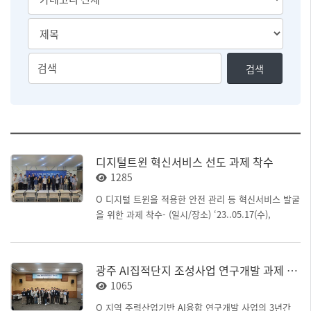
카
테
고
검
검
검색
리
색
색
분
유
어
류
형
를
선
선
입
택
택
력
하
디지털트윈 혁신서비스 선도 과제 착수
실
1285
수
있
O 디지털 트윈을 적용한 안전 관리 등 혁신서비스 발굴
습
을 위한 과제 착수- (일시/장소) ‘23..05.17(수),
니
10:30~17:00 / 세종 르호봇 대회의실- (추진목표) 의료
다
시설 및 제조기업(제조공장) 대상 디지털 트윈 기반 안
전관리서비스 등을 발굴·적용하여 이용자·근로자 안전
광주 AI집적단지 조성사업 연구개발 과제 성과 확산 방안 수립을 위한 간담회
확보 및 운영 효율성 강화- (추진내용) 공모를 통해 선
1065
정된 4개 과제별 의료시설 및 제조기업의 안전·운영 효
율 확보를 위한 디지털 트윈 적용 특화서비스 발굴 계
O 지역 주력산업기반 AI융합 연구개발 사업의 3년간