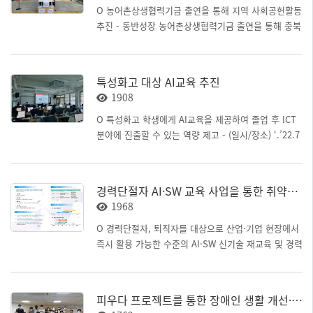
O 농어촌상생협력기금 출연을 통해 지역 사회공헌활동
추진 - 동반성장 농어촌상생협력기금 출연을 통해 충북
지역 사회복지시설*에 소방용품(화재대비 마스크 등)
기부 * 음성 향애원(‘22.11.16), 진천군장애인복지관
(‘22.11.21)
특성화고 대상 AI교육 추진
1908
O 특성화고 학생에게 AI교육을 제공하여 졸업 후 ICT
분야에 진출할 수 있는 역량 제고 - (일시/장소) ‘.’22.7
월 ~ ‘22.12월 / 선린인터넷고, 서울디지텍고 등 - (추
진목표) 기존 학과과정 내에서 접하기 어려운 AI 실무
교육을 고등학생 대상으로 제공 하여, 졸업 후 ICT 분
경력단절자 AI·SW 교육 사업을 통한 취약계층 지원
야에 진출할 수 있는 역량 제고 - (추진내용) 전국 11개
1968
특성화고의 디지털교육 요구를 파악하여 AI교육 진행
(120~160시간), 서울디지텍고 KT 실무자 특강(‘22.9
O 경력단절자, 퇴직자를 대상으로 산업·기업 현장에서
월) 1회 진행
즉시 활용 가능한 수준의 AI·SW 신기술 재교육 및 경력
설계 지원 - (일시/장소) ‘.’22.5월 ~ ‘22.12월 / 장소 온
라인 및 한경닷컴IT교육센터, 비트캠트 등 - (추진목표)
경력단절자, 퇴직자의 디지털 실무 역량을 강화하고 산
피우다 프로젝트를 통한 장애인 생활 개선·복지 향상 및 사회 문제 해결
업 현장복귀를 지원 - (추진내용) 실무기반의 프로젝트