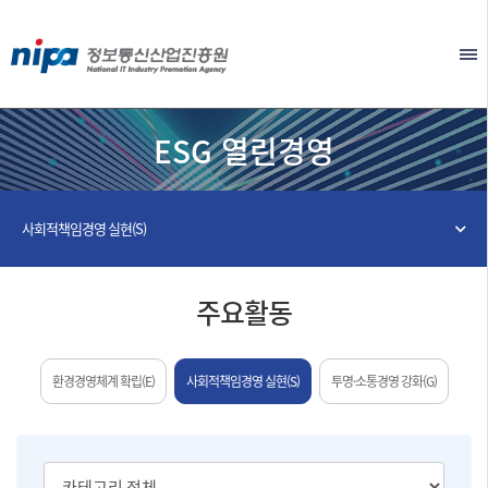
본문 바로가기
EN
ESG 열린경영
사회적책임경영 실현(S)
주요활동
환경경영체계 확립(E)
사회적책임경영 실현(S)
투명·소통경영 강화(G)