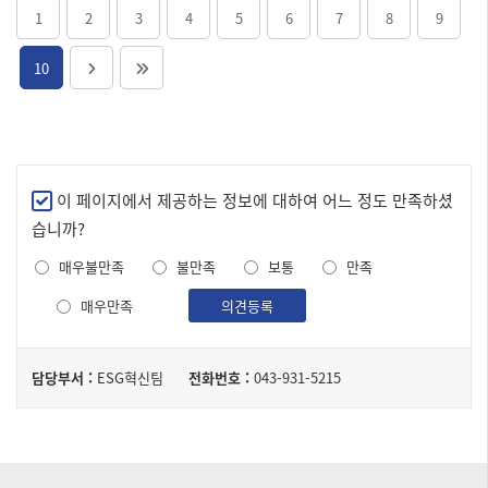
지역 주민 대상 디지털정보격차 해소 및 공감대 형성 -
1
2
3
4
5
6
7
8
9
(추진내용) 충북혁신도시 메타버스 공간 구축 및 지역
주민과 함께하는 ICT신기술, 미래 신직업 체험교육(10
10
종) 프로그램 운영
만
이 페이지에서 제공하는 정보에 대하여 어느 정도 만족하셨
족
습니까?
도
매우불만족
불만족
보통
만족
조
사
매우만족
의견등록
담
담당부서 :
ESG혁신팀
전화번호 :
043-931-5215
당
자