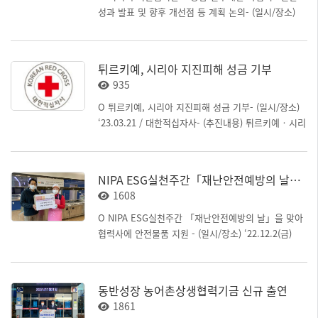
획 등 공유
성과 발표 및 향후 개선점 등 계획 논의- (일시/장소)
‘23.4.27(목) 15:00 ~ 18:00 / 광주 김대중컨벤션센터
305호- (추진목표) 지난 3년간의 AI산업융합형 RD과제
의 성과를 공유하고, 수행주체의 애로사항 청취를 통해
튀르키예, 시리아 지진피해 성금 기부
사업의 성과를 확산하기 위한 운영 방향 수립- (추진내
935
용) 연구개발 중 발생하는 애로사항(지역 한계 등) 수
렴, 글로벌 진출 등 성과확산 지원 방안 논의, 연속성
O 튀르키예, 시리아 지진피해 성금 기부- (일시/장소)
확보를 위한 후속 과제 기획 의견수렴 등
‘23.03.21 / 대한적십자사- (추진내용) 튀르키예‧시리
아 지진 피해 이재민을 돕기 위해 성금을 모금하여 대
한적십자사에 100만원 기부
NIPA ESG실천주간「재난안전예방의 날」협력사 지원
1608
O NIPA ESG실천주간 「재난안전예방의 날」을 맞아
협력사에 안전물품 지원 - (일시/장소) ‘22.12.2(금)
NIPA 본원 - (추진내용) NIPA 본원 내 상주 협력사(4개
사) 임직원 대상 마스크 및 소독티슈 등 안전물품 지원
동반성장 농어촌상생협력기금 신규 출연
1861