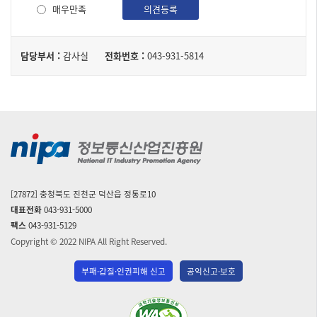
사
매우만족
의견등록
담
담당부서 :
감사실
전화번호 :
043-931-5814
당
자
[27872] 충청북도 진천군 덕산읍 정통로10
대표전화
043-931-5000
팩스
043-931-5129
Copyright © 2022 NIPA All Right Reserved.
부패·갑질·인권피해 신고
공익신고·보호
(사)