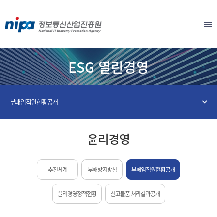
본문 바로가기
EN
ESG 열린경영
부패임직원현황공개
윤리경영
추진체계
부패방지방침
부패임직원현황공개
윤리경영정책현황
신고물품 처리결과공개