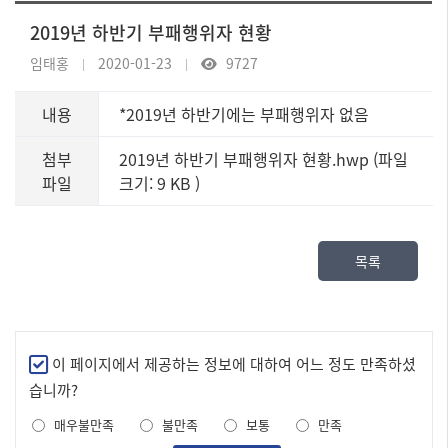
2019년 하반기 부패행위자 현황
임태홍
2020-01-23
9727
내용
*2019년 하반기에는 부패행위자 없음
첨부
2019년 하반기 부패행위자 현황.hwp (파일
파일
크기: 9 KB
)
목록
만
이 페이지에서 제공하는 정보에 대하여 어느 정도 만족하셨
족
습니까?
도
매우불만족
불만족
보통
만족
조