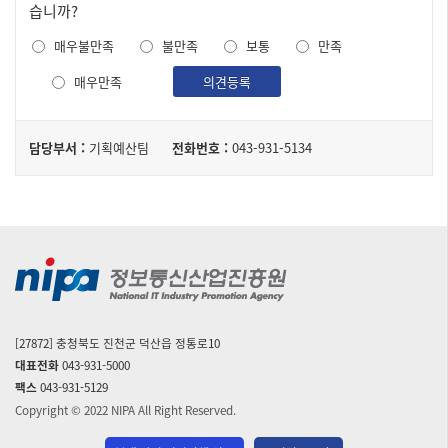
족
습니까?
도
매우불만족
불만족
보통
만족
조
사
매우만족
의견등록
담
담당부서 :
기획예산팀
전화번호 :
043-931-5134
당
자
[27872] 충청북도 진천군 덕산읍 정통로10
대표전화
043-931-5000
팩스
043-931-5129
Copyright © 2022 NIPA All Right Reserved.