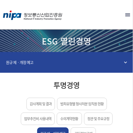
본문 바로가기
EN
ESG 열린경영
원규 제ㆍ개정 예고
투명경영
감사계획 및 결과
범죄유형별 형사처분 임직원 현황
업무추진비 사용내역
수의계약현황
정관 및 주요규정