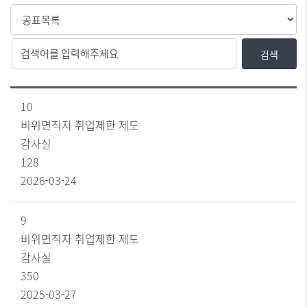
검
검
검색
색
색
유
어
형
입
[사
10
선
력
전
정
택
비위면직자 취업제한 제도
보
감사실
공
표
128
비
2026-03-24
위
면
직
9
자
비위면직자 취업제한 제도
취
업
감사실
제
350
한
제
2025-03-27
도]