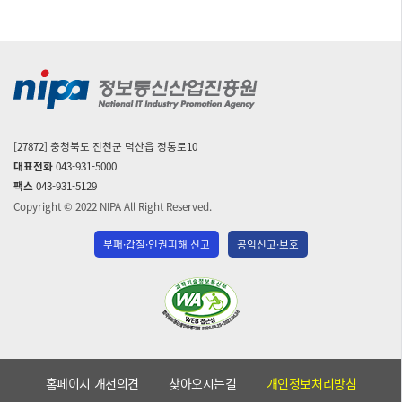
자
[27872] 충청북도 진천군 덕산읍 정통로10
대표전화
043-931-5000
팩스
043-931-5129
Copyright © 2022 NIPA All Right Reserved.
부패·갑질·인권피해 신고
공익신고·보호
(사)
한
국
장
애
홈페이지 개선의견
찾아오시는길
개인정보처리방침
인