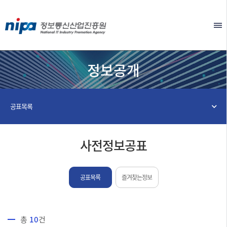
본문 바로가기
EN
정보공개
공표목록
사전정보공표
공표목록
즐겨찾는정보
총
10
건