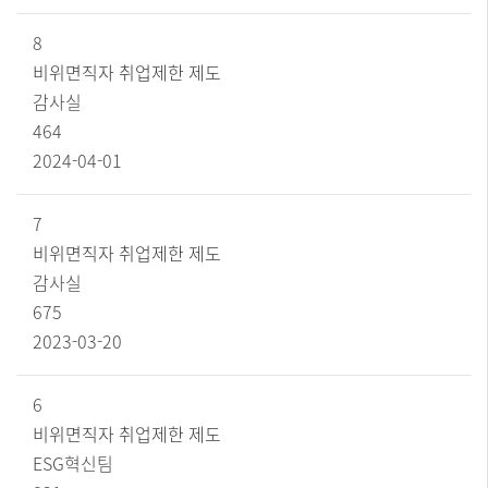
번
호,
8
제
비위면직자 취업제한 제도
목,
담
감사실
당
464
부
2024-04-01
서,
파
일,
조
7
회
비위면직자 취업제한 제도
수,
감사실
작
성
675
일
2023-03-20
로
구
성
6
된
목
비위면직자 취업제한 제도
록
ESG혁신팀
테