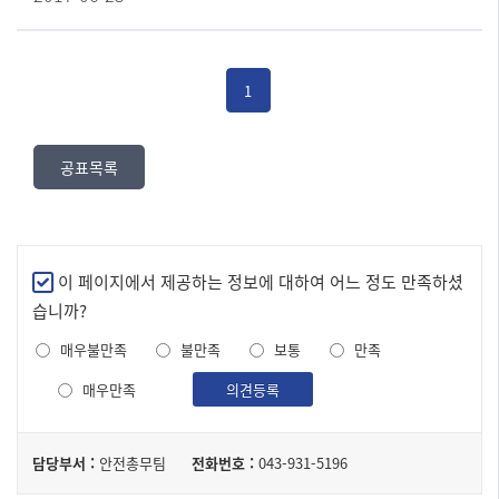
1
공표목록
만
이 페이지에서 제공하는 정보에 대하여 어느 정도 만족하셨
족
습니까?
도
매우불만족
불만족
보통
만족
조
사
매우만족
의견등록
담
담당부서 :
안전총무팀
전화번호 :
043-931-5196
당