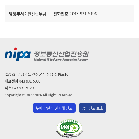
담
구
담당부서 :
안전총무팀
전화번호 :
043-931-5196
성
당
된
자
테
이
블
[27872] 충청북도 진천군 덕산읍 정통로10
대표전화
043-931-5000
팩스
043-931-5129
Copyright © 2022 NIPA All Right Reserved.
부패·갑질·인권피해 신고
공익신고·보호
(사)
한
국