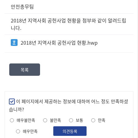
정
안전총무팀
보
공
2018년 지역사회 공헌사업 현황을 첨부와 같이 알려드립
표
니다.
즐
겨
2018년 지역사회 공헌사업 현황.hwp
찾
는
정
보]
목록
제
목,
담
당
부
만
이 페이지에서 제공하는 정보에 대하여 어느 정도 만족하셨
서,
족
습니까?
내
도
용,
매우불만족
불만족
보통
만족
조
파
사
매우만족
일
의견등록
로