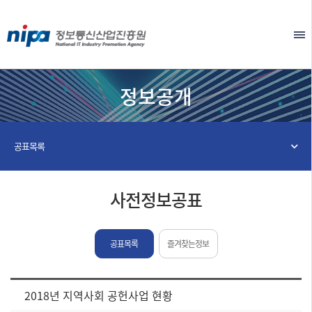
본문 바로가기
EN
정보공개
공표목록
사전정보공표
공표목록
즐겨찾는정보
[사
2018년 지역사회 공헌사업 현황
전