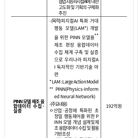
협업 지능 피지컬
AI
에 대한
고도화 및 기획의
구체화
추진
⁃
(
목적
)
피지컬
AI
특화 거대
행동 모델
(LAM*)
개발
**
을 위한
PINN
모델용
제조 현장 융합
데이터
수집 체계 구축 및 실증
으로 우리나라 피지컬
A
I
독자적인 기반기술 마
련
* LAM : Large Action Model
** PINN(
P
hysics-Inform
ed Neural Network)
P
INN
모델 제조
융
⁃
(
주요내용
)
합데이터 수집
·
192
억원
ㅇ
산업
·
공정에 특화된 초
실증
정밀 행동제어를 위한
P
INN
모델 개념
설계 및 제
조 융합데이터 수집
및 활용
기반
조성