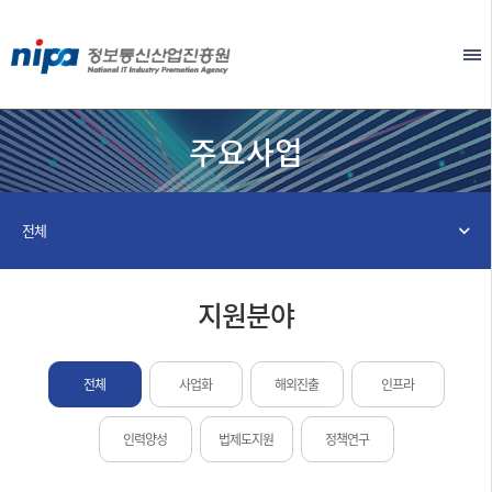
본문 바로가기
EN
주요사업
전체
지원분야
전체
사업화
해외진출
인프라
인력양성
법제도지원
정책연구