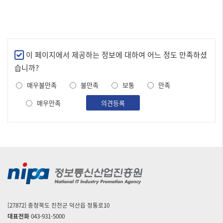
만
이 페이지에서 제공하는 정보에 대하여 어느 정도 만족하셨
족
습니까?
도
매우불만족
불만족
보통
만족
조
사
매우만족
의견등록
[27872] 충청북도 진천군 덕산읍 정통로10
대표전화
043-931-5000