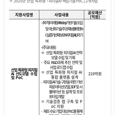
ㅇ
2025
년 산업 특화형
｢
피지컬
AI
핵심기술
PoC
｣
2
개 사업
공모예산
지원사업명
사업내용
(
억원
)
⁃
(
목적
)
미래형
AI Factory
기반기술 도입
및 국산화 기술
주권
확보를 위한
Po
C
실증기반 확보로
K-
피지컬
AI
강국 기
여
⁃
(
주요내용
)
ㅇ
산업 특화형 피지컬
AI
전략
모델 수립 및 기획
-
주요
R&D
과제 추진 전략 및
사업 로드맵 수립
산업 특화형 피지컬
ㅇ 산업 특화형 피지컬
AI
AI
선도모델
수립
219
억원
통합 플랫폼 설계
및
PoC
-
피지컬
AI
기술 구현을 위한 기반
파운데이션모델
, SDF
및 시
뮬레이션 등 설계 및 프로
토타입 개발
ㅇ 기술검증 랩 구축 및
P
oC
지원
-
제조 수요 기업 대상
PoC
를 통해