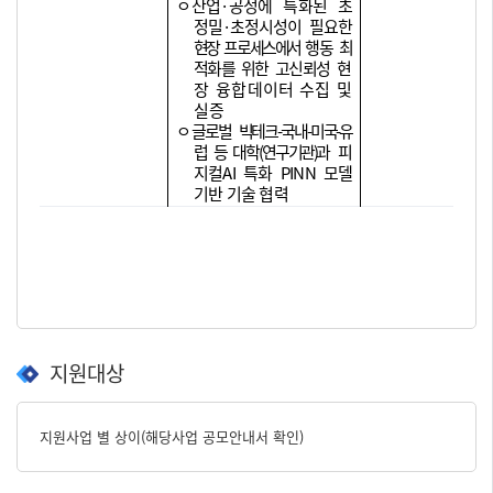
ㅇ
산업
·
공정에 특화된
초
정밀
·
초정시성이 필요한
현장 프로세스에서
행동 최
적화를 위한 고신뢰성
현
장 융합
데이터 수집 및
실증
ㅇ
글로벌 빅테크
-
국내
-
미국
-
유
럽 등 대학
(
연구
기관
)
과
피
지컬
AI
특화
PINN
모델
기반 기술
협력
지원대상
지원사업 별 상이(해당사업 공모안내서 확인)