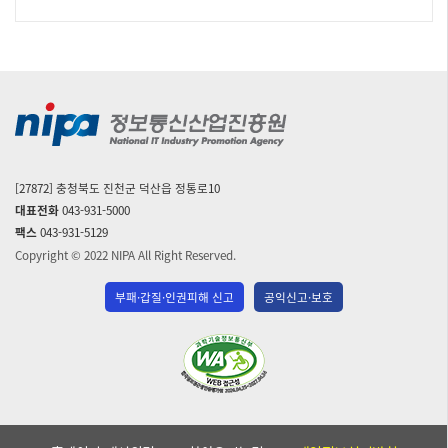
[27872] 충청북도 진천군 덕산읍 정통로10
대표전화
043-931-5000
팩스
043-931-5129
Copyright © 2022 NIPA All Right Reserved.
부패·갑질·인권피해 신고
공익신고·보호
(사)
한
국
장
애