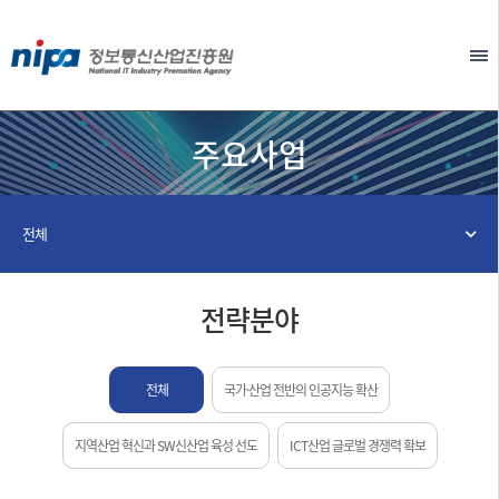
본문 바로가기
EN
주요사업
전체
전략분야
전체
국가·산업 전반의 인공지능 확산
지역산업 혁신과 SW신산업 육성 선도
ICT산업 글로벌 경쟁력 확보