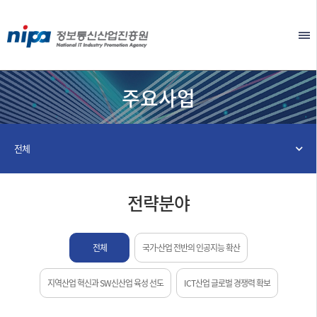
본문 바로가기
EN
주요사업
전체
전략분야
전체
국가·산업 전반의 인공지능 확산
지역산업 혁신과 SW신산업 육성 선도
ICT산업 글로벌 경쟁력 확보