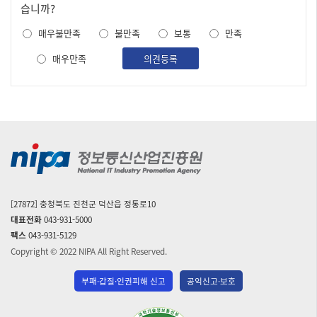
족
습니까?
도
매우불만족
불만족
보통
만족
조
사
매우만족
의견등록
[27872] 충청북도 진천군 덕산읍 정통로10
대표전화
043-931-5000
팩스
043-931-5129
Copyright © 2022 NIPA All Right Reserved.
부패·갑질·인권피해 신고
공익신고·보호
(사)