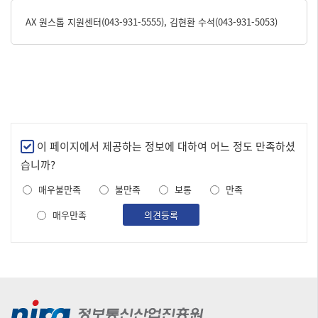
AX 원스톱 지원센터(043-931-5555), 김현환 수석(043-931-5053)
만
이 페이지에서 제공하는 정보에 대하여 어느 정도 만족하셨
족
습니까?
도
매우불만족
불만족
보통
만족
조
사
매우만족
의견등록