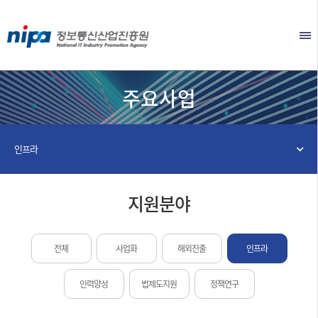
본문 바로가기
EN
주요사업
인프라
지원분야
전체
사업화
해외진출
인프라
인력양성
법제도지원
정책연구