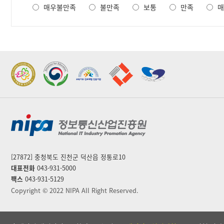
족
매우불만족
불만족
보통
만족
매
도
조
사
2022 가족친화우수기관
2022 지역문제해결
표창
플랫폼 표창
[27872] 충청북도 진천군 덕산읍 정통로10
대표전화
043-931-5000
팩스
043-931-5129
Copyright © 2022 NIPA All Right Reserved.