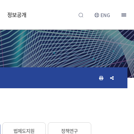
정보공개
ENG
인
공
쇄
유
하
하
기
기
법제도지원
정책연구