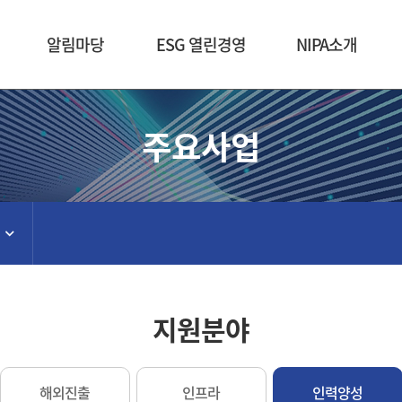
본문 바로가기
알림마당
ESG 열린경영
NIPA소개
주요사업
지원분야
해외진출
인프라
인력양성