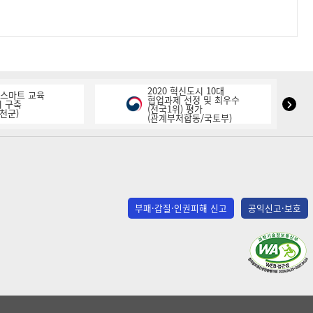
2020 혁신도시 10대
K-스마트 교육
협업과제 선정 및 최우수
NIPA
 구축
(전국1위) 평가
천군)
(관계부처합동/국토부)
표
창
다
음
슬
라
부패·갑질·인권피해 신고
공익신고·보호
이
드
(사)
한
국
장
애