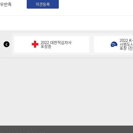
우만족
의견등록
2022 
2022 대한적십자사
NIPA
시범도시
포장증
표창 (진
표
창
이
전
슬
라
이
드