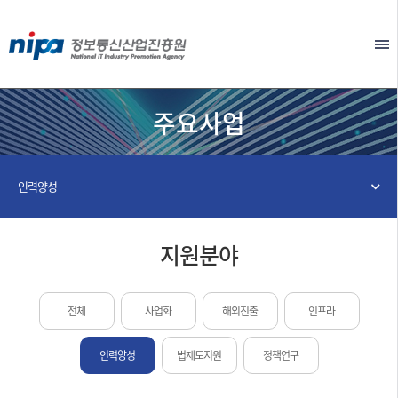
본문 바로가기
EN
주요사업
인력양성
지원분야
전체
사업화
해외진출
인프라
인력양성
법제도지원
정책연구