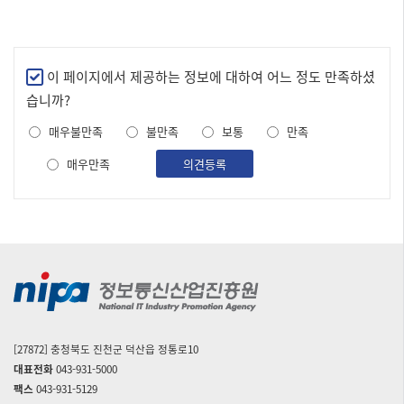
만
이 페이지에서 제공하는 정보에 대하여 어느 정도 만족하셨
족
습니까?
도
매우불만족
불만족
보통
만족
조
사
매우만족
의견등록
[27872] 충청북도 진천군 덕산읍 정통로10
대표전화
043-931-5000
팩스
043-931-5129