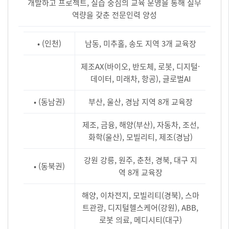
개발하고 프로젝트, 실습 중심의 교육 운영을 통해 실무
역량을 갖춘 전문인력 양성
• (인천)
남동, 미추홀, 송도 지역 3개 교육장
제조AX(바이오, 반도체, 로봇, 디지털·
데이터, 미래차, 항공), 글로벌AI
• (동남권)
부산, 울산, 경남 지역 8개 교육장
제조, 금융, 해양(부산), 자동차, 조선,
화학(울산), 모빌리티, 제조(경남)
강원 강릉, 원주, 춘천, 경북, 대구 지
• (동북권)
역 8개 교육장
해양, 이차전지, 모빌리티(경북), 스마
트관광, 디지털헬스케어(강원), ABB,
로봇 의료, 메디시티(대구)