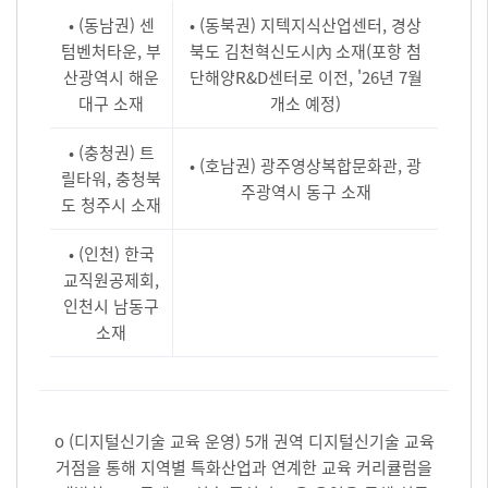
• (동남권) 센
• (동북권) 지텍지식산업센터, 경상
텀벤처타운, 부
북도 김천혁신도시內 소재(포항 첨
산광역시 해운
단해양R&D센터로 이전, '26년 7월
대구 소재
개소 예정)
• (충청권) 트
• (호남권) 광주영상복합문화관, 광
릴타워, 충청북
주광역시 동구 소재
도 청주시 소재
• (인천) 한국
교직원공제회,
인천시 남동구
소재
o (디지털신기술 교육 운영) 5개 권역 디지털신기술 교육
거점을 통해 지역별 특화산업과 연계한 교육 커리큘럼을