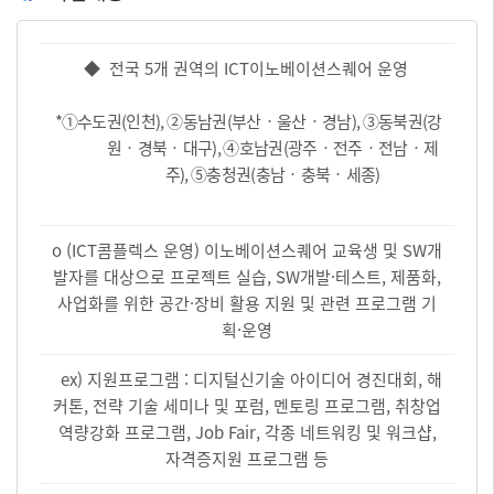
◆ 전국 5개 권역의 ICT이노베이션스퀘어 운영
*
➀
수도권
(인천
),
➁
동남권
(
부산
‧
울산
‧
경남
),
➂
동북권
(
강
원
‧
경북
‧
대구
),
➃
호남권
(
광주
‧
전주
‧
전남
‧
제
주
),
➄
충청권
(
충남
‧
충북
‧
세종
)
o (ICT콤플렉스 운영) 이노베이션스퀘어 교육생 및 SW개
발자를 대상으로 프로젝트 실습, SW개발·테스트, 제품화,
사업화를 위한 공간·장비 활용 지원 및 관련 프로그램 기
획·운영
ex) 지원프로그램 : 디지털신기술 아이디어 경진대회, 해
커톤, 전략 기술 세미나 및 포럼, 멘토링 프로그램, 취창업
역량강화 프로그램, Job Fair, 각종 네트워킹 및 워크샵,
자격증지원 프로그램 등