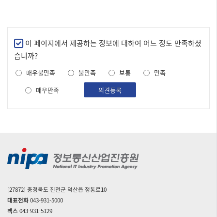
만
이 페이지에서 제공하는 정보에 대하여 어느 정도 만족하셨
족
습니까?
도
매우불만족
불만족
보통
만족
조
사
매우만족
의견등록
[27872] 충청북도 진천군 덕산읍 정통로10
대표전화
043-931-5000
팩스
043-931-5129