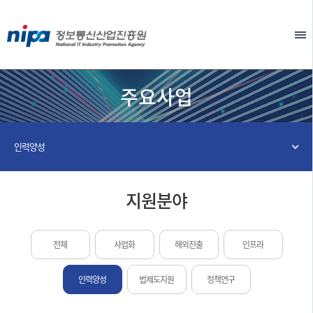
본문 바로가기
EN
주요사업
인력양성
지원분야
전체
사업화
해외진출
인프라
인력양성
법제도지원
정책연구