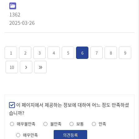
1362
2025-03-26
1
2
3
4
5
6
7
8
9
10
만
이 페이지에서 제공하는 정보에 대하여 어느 정도 만족하셨
족
습니까?
도
매우불만족
불만족
보통
만족
조
사
매우만족
의견등록