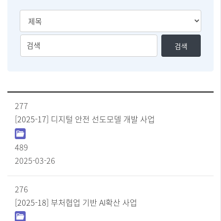
검
검
검색
색
색
유
어
형
를
선
입
택
력
[사
277
하
업
실
실
[2025-17] 디지털 안전 선도모델 개발 사업
명
수
제]
있
순
489
습
번
니
2025-03-26
,
다
제
목
276
,
첨
[2025-18] 부처협업 기반 AI확산 사업
부
파