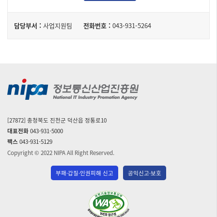
담
담당부서 :
사업지원팀
전화번호 :
043-931-5264
당
자
[27872] 충청북도 진천군 덕산읍 정통로10
대표전화
043-931-5000
팩스
043-931-5129
Copyright © 2022 NIPA All Right Reserved.
부패·갑질·인권피해 신고
공익신고·보호
(사)
한
국