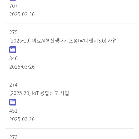
일
707
,
2025-03-26
조
회
수
275
,
[2025-19] 의료AI혁신생태계조성(닥터앤서3.0) 사업
작
성
일
846
순
으
2025-03-26
로
정
보
274
를
[2025-20] IoT 융합선도 사업
제
공
합
451
니
다.
2025-03-26
273