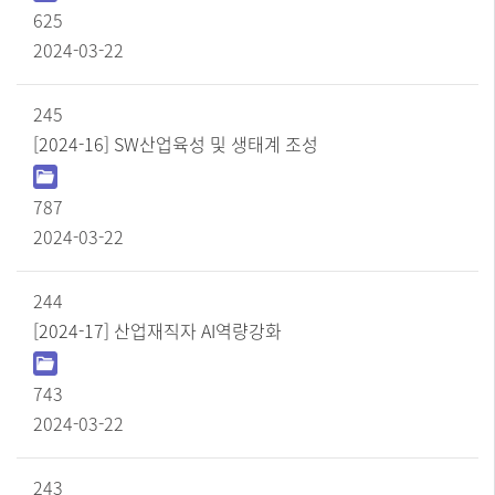
일
625
,
2024-03-22
조
회
수
245
,
[2024-16] SW산업육성 및 생태계 조성
작
성
일
787
순
으
2024-03-22
로
정
보
244
를
[2024-17] 산업재직자 AI역량강화
제
공
합
743
니
다.
2024-03-22
243