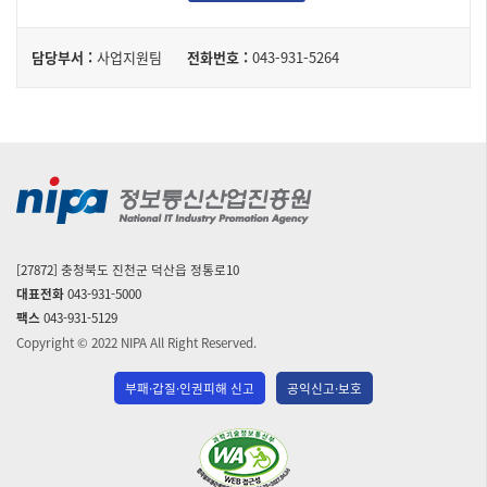
담
담당부서 :
사업지원팀
전화번호 :
043-931-5264
당
자
[27872] 충청북도 진천군 덕산읍 정통로10
대표전화
043-931-5000
팩스
043-931-5129
Copyright © 2022 NIPA All Right Reserved.
부패·갑질·인권피해 신고
공익신고·보호
(사)
한
국