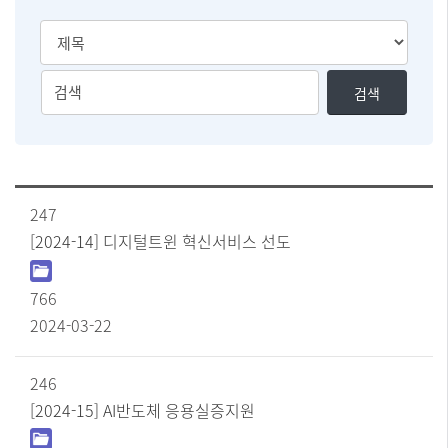
검
검
검색
색
색
유
어
형
를
선
입
택
력
[사
247
하
업
실
실
[2024-14] 디지털트윈 혁신서비스 선도
명
수
제]
있
순
766
습
번
니
2024-03-22
,
다
제
목
246
,
첨
[2024-15] AI반도체 응용실증지원
부
파