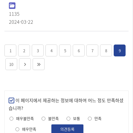
1135
2024-03-22
1
2
3
4
5
6
7
8
9
10
만
이 페이지에서 제공하는 정보에 대하여 어느 정도 만족하셨
족
습니까?
도
매우불만족
불만족
보통
만족
조
사
매우만족
의견등록