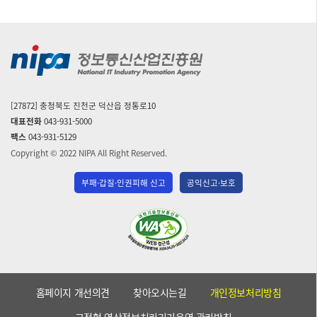
[27872] 충청북도 진천군 덕산읍 정통로10
대표전화
043-931-5000
팩스
043-931-5129
Copyright © 2022 NIPA All Right Reserved.
부패·갑질·인권피해 신고
공익신고·보호
(사)
한
국
장
애
홈페이지 개선의견
찾아오시는길
개인정보처리방침
인
단