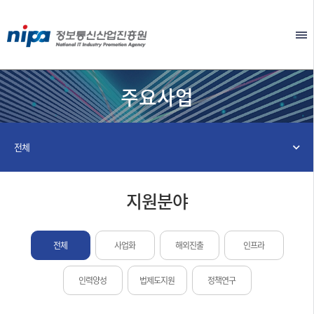
본문 바로가기
EN
주요사업
전체
지원분야
전체
사업화
해외진출
인프라
인력양성
법제도지원
정책연구