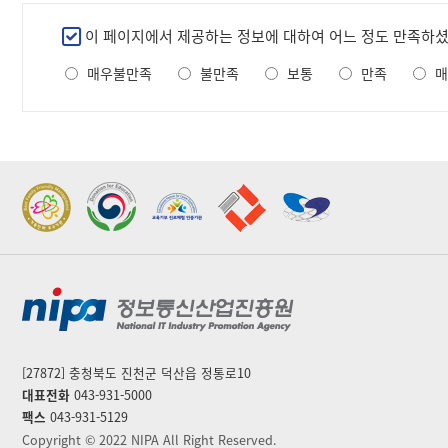
팅
만
이 페이지에서 제공하는 정보에 대하여 어느 정도 만족하
의
족
료
매우불만족
불만족
보통
만족
매
도
공
조
동
제
사
조
소
실
2022 가족친화우수기관
2022 지역문제해결
증
표창
플랫폼 표창
공
지
사
항]
번
호,
제
[27872] 충청북도 진천군 덕산읍 정통로10
목,
대표전화
043-931-5000
작
팩스
043-931-5129
성
자,
Copyright © 2022 NIPA All Right Reserved.