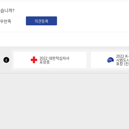
셨습니까?
우만족
의견등록
2022 
2022 대한적십자사
NIPA
시범도시
포장증
표창 (진
표
창
이
전
슬
라
이
드