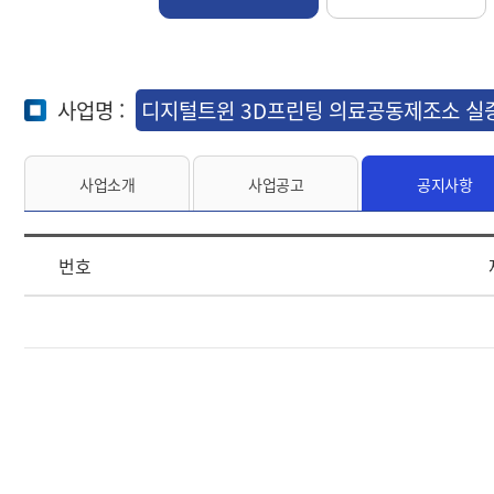
사업명 :
디지털트윈 3D프린팅 의료공동제조소 실
사업소개
사업공고
공지사항
번호
[디
지
털
트
윈
3
D
프
린