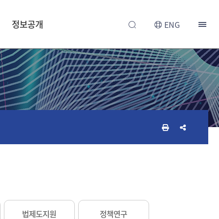
정보공개
ENG
인
공
쇄
유
하
하
기
기
법제도지원
정책연구