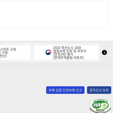
2020 혁신도시 10대
K-스마트 교육
협업과제 선정 및 최우수
NIPA
 구축
(전국1위) 평가
천군)
(관계부처합동/국토부)
표
창
다
음
슬
라
부패·갑질·인권피해 신고
공익신고·보호
이
드
(사)
한
국