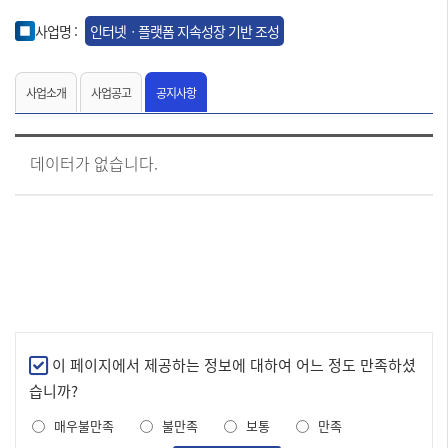
사업명 :
인터넷ㆍ플랫폼 지속성장 기반 조성
사업소개
사업공고
공지사항
[인
데이터가 없습니다.
터
넷
ㆍ
플
랫
폼
지
속
성
장
기
만
이 페이지에서 제공하는 정보에 대하여 어느 정도 만족하셨
반
족
습니까?
조
도
성
매우불만족
불만족
보통
만족
조
공