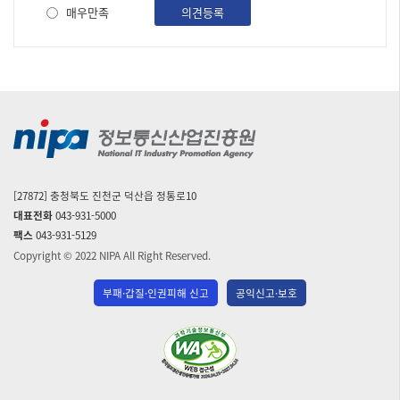
지
사
매우만족
의견등록
사
항]
번
호,
제
목,
작
성
자,
파
일,
[27872] 충청북도 진천군 덕산읍 정통로10
조
대표전화
043-931-5000
회
팩스
043-931-5129
수,
작
Copyright © 2022 NIPA All Right Reserved.
성
일
부패·갑질·인권피해 신고
공익신고·보호
순
으
(사)
로
한
내
국
용
을
장