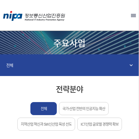
본문 바로가기
EN
주요사업
전체
전략분야
전체
국가·산업 전반의 인공지능 확산
지역산업 혁신과 SW신산업 육성 선도
ICT산업 글로벌 경쟁력 확보