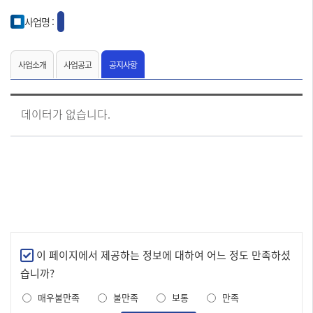
사업명 :
사업소개
사업공고
공지사항
[
데이터가 없습니다.
공
지
사
항]
번
호,
제
목,
작
성
자,
만
이 페이지에서 제공하는 정보에 대하여 어느 정도 만족하셨
파
족
습니까?
일,
도
조
매우불만족
불만족
보통
만족
조
회