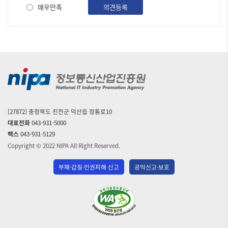
수,
사
매우만족
의견등록
작
성
일
순
으
로
내
용
을
제
공
[27872] 충청북도 진천군 덕산읍 정통로10
하
대표전화
043-931-5000
고
팩스
043-931-5129
있
습
Copyright © 2022 NIPA All Right Reserved.
니
다.
부패·갑질·인권피해 신고
공익신고·보호
(사)
한
국
장