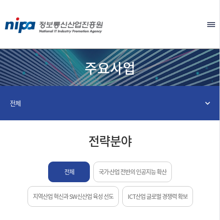
본문 바로가기
EN
주요사업
전체
전략분야
전체
국가·산업 전반의 인공지능 확산
지역산업 혁신과 SW신산업 육성 선도
ICT산업 글로벌 경쟁력 확보