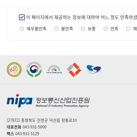
만
이 페이지에서 제공하는 정보에 대하여 어느 정도 만족하
족
매우불만족
불만족
보통
만족
매
도
조
사
2022 가족친화우수기관
2022 지역문제해결
표창
플랫폼 표창
[27872] 충청북도 진천군 덕산읍 정통로10
대표전화
043-931-5000
팩스
043-931-5129