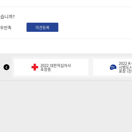
셨습니까?
우만족
의견등록
2022 
2022 대한적십자사
NIPA
시범도시
포장증
표창 (진
표
창
이
전
슬
라
이
드