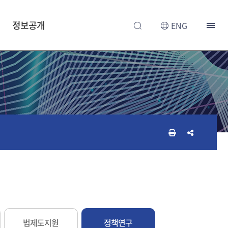
정보공개
ENG
인
공
쇄
유
하
하
기
기
법제도지원
정책연구