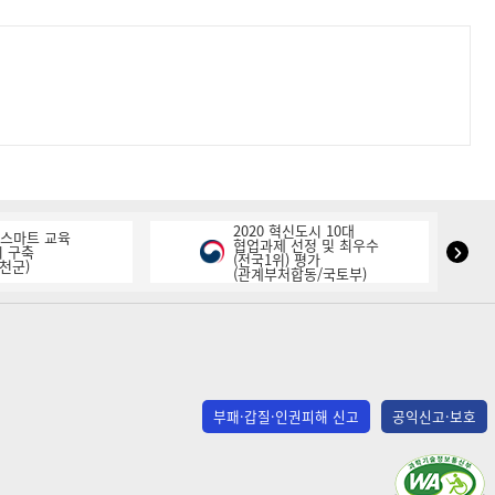
2020 혁신도시 10대
K-스마트 교육
협업과제 선정 및 최우수
NIPA
 구축
(전국1위) 평가
천군)
(관계부처합동/국토부)
표
창
다
음
슬
라
부패·갑질·인권피해 신고
공익신고·보호
이
드
(사)
한