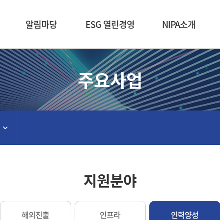
본문 바로가기
알림마당
ESG 열린경영
NIPA소개
주요사업
지원분야
해외진출
인프라
인력양성