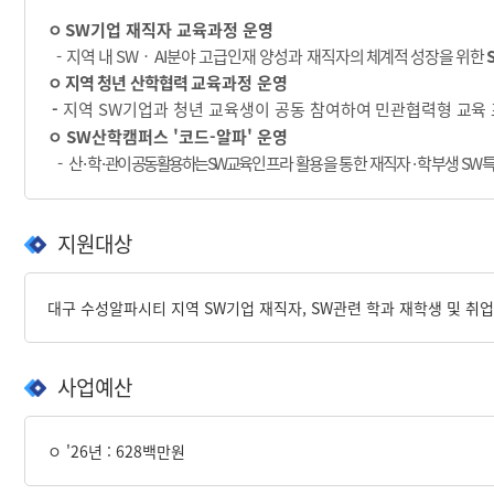
ㅇ
SW
기업 재직자 교육과정 운영
-
지역 내
SW
‧
AI
분야 고급인재 양성과 재직자의
체계적 성장을 위한
ㅇ 지역 청년 산학협력
교육과정 운영
-
지역
SW
기업과 청년 교육생이 공동
참여하여 민관협력형 교육
ㅇ
SW산학캠퍼스
'코드-알파' 운영
-
산
·
학
·
관이 공동 활용하는 SW교육
인프라 활용을 통한 재직자
·
학부생
SW
지원대상
대구 수성알파시티 지역 SW기업 재직자, SW관련 학과 재학생 및 취
사업예산
ㅇ '26년 : 628백만원