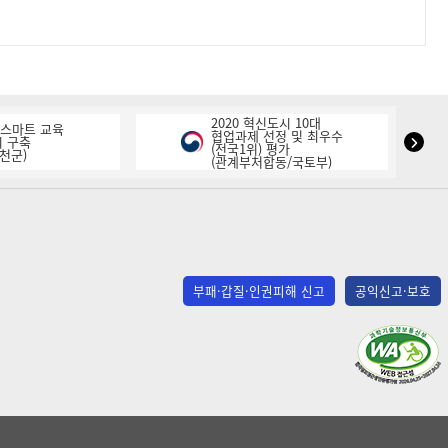
2020 혁신도시 10대
K-스마트 교육
협업과제 선정 및 최우수
NIPA
 구축
(전국1위) 평가
천군)
(관계부처합동/국토부)
표
창
다
음
슬
라
부패·갑질·인권피해 신고
공익신고·보호
이
드
(사)
한
국
장
애
인