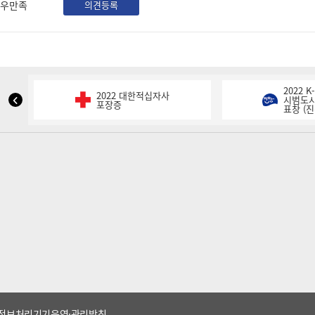
우만족
의견등록
2022 
2022 대한적십자사
NIPA
시범도시
포장증
표창 (진
표
창
이
전
슬
라
이
드
정보처리기기운영·관리방침