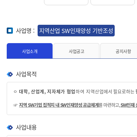
사업명 :
지역산업 SW인재양성 기반조성
사업소개
사업공고
공지사항
사업목적
ㅇ
대학
,
산업계
,
지자체
가 협업
하여
지역
산업
에서 필요로하는
☞
지역
SW
기업 집적지 내
SW
인재양성 공급체계
를 마련하고
,
SW
인재 
사업내용