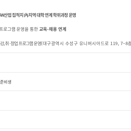
SW
산업 집적지
內
지역 대학 연계 학위과정
운영
 프로그램
운영을 통한
교육
-
채용 연계
특강
,
취
·
창업 프로그램 운영
(대구광역시 수성구 유니버시아드로 119, 7~8층
업준비생