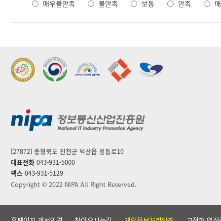
매우불만족
불만족
보통
만족
매
도
조
사
2022 가족친화우수기관
2022 지역문제해결
표창
플랫폼 표창
[27872] 충청북도 진천군 덕산읍 정통로10
대표전화
043-931-5000
팩스
043-931-5129
Copyright © 2022 NIPA All Right Reserved.
홈페이지 개선의견
찾아오시는길
개인정보처리방침
고정형 영상