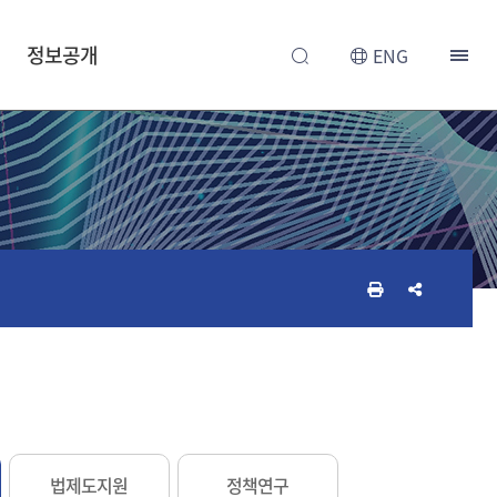
정보공개
ENG
인
공
쇄
유
하
하
기
기
법제도지원
정책연구