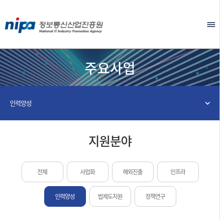
본문 바로가기
EN
주요사업
인력양성
지원분야
전체
사업화
해외진출
인프라
인력양성
법제도지원
정책연구