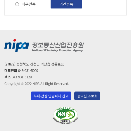
목,
사
매우만족
의견등록
작
성
자,
파
일,
조
회
수,
작
성
일
[27872] 충청북도 진천군 덕산읍 정통로10
순
대표전화
043-931-5000
으
팩스
043-931-5129
로
내
Copyright © 2022 NIPA All Right Reserved.
용
을
부패·갑질·인권피해 신고
공익신고·보호
제
공
(사)
하
한
고
국
있
습
장