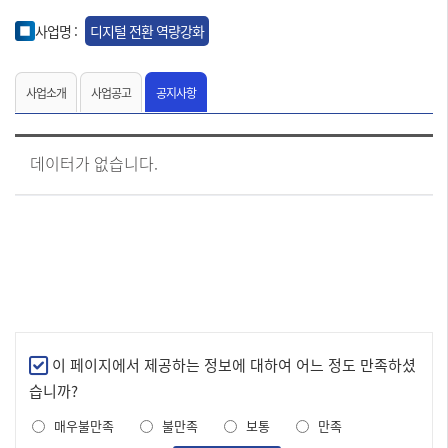
사업명 :
디지털 전환 역량강화
사업소개
사업공고
공지사항
[디
데이터가 없습니다.
지
털
전
환
역
량
강
화
공
지
사
만
이 페이지에서 제공하는 정보에 대하여 어느 정도 만족하셨
항]
족
습니까?
번
도
호,
매우불만족
불만족
보통
만족
조
제