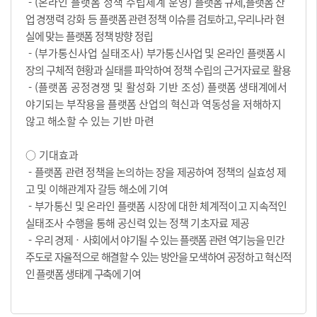
- (온라인 플랫폼 정책 수립체계 운영)
플랫폼 규제
,
플랫폼 산
업
경쟁력 강화
등
플랫폼
관련 정책 이슈를 검토하고
,
우리나라 현
실에 맞는 플랫폼 정책
방향 정립
- (부가통신사업 실태조사)
부가통신사업 및 온라인 플랫폼
시
장의 구체적 현황과 실태를 파악하여
정책 수립의 근거자료로 활용
- (플랫폼 공정경쟁 및 활성화 기반 조성)
플랫폼 생태계에서
야기되는 부작용을 플랫폼 산업의 혁신과 역동성을 저해하지
않고 해소할 수 있는 기반 마련
○ 기대효과
-
플랫폼 관련 정책을 논의하는 장을 제공하여 정책의 실효성 제
고 및 이해관계자 갈등 해소에 기여
-
부가통신 및 온라인 플랫폼 시장에 대한 체계적이고 지속적인
실태조사 수행을 통해 공신력 있는 정책 기초자료 제공
-
우리 경제
‧
사회에서 야기될 수 있는 플랫폼 관련 역기능을 민간
주도로 자율적으로 해결할 수 있는 방안을 모색하여 공정하고 혁신적
인 플랫폼 생태계 구축에 기여