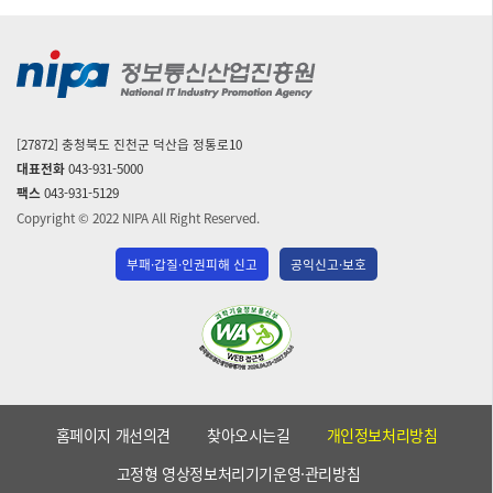
[27872] 충청북도 진천군 덕산읍 정통로10
대표전화
043-931-5000
팩스
043-931-5129
Copyright © 2022 NIPA All Right Reserved.
부패·갑질·인권피해 신고
공익신고·보호
(사)
한
국
장
애
홈페이지 개선의견
찾아오시는길
개인정보처리방침
인
단
고정형 영상정보처리기기운영·관리방침
체