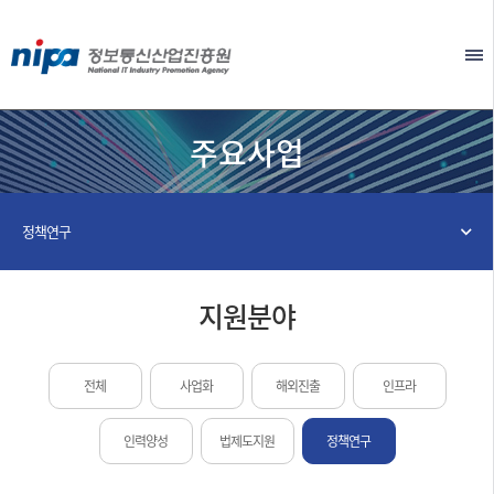
본문 바로가기
EN
주요사업
정책연구
지원분야
전체
사업화
해외진출
인프라
인력양성
법제도지원
정책연구