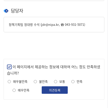
담당자
정책기획팀 정대령 수석 (jdr@nipa.kr, ☎ 043-931-5071)
만
이 페이지에서 제공하는 정보에 대하여 어느 정도 만족하셨
족
습니까?
도
매우불만족
불만족
보통
만족
조
사
매우만족
의견등록