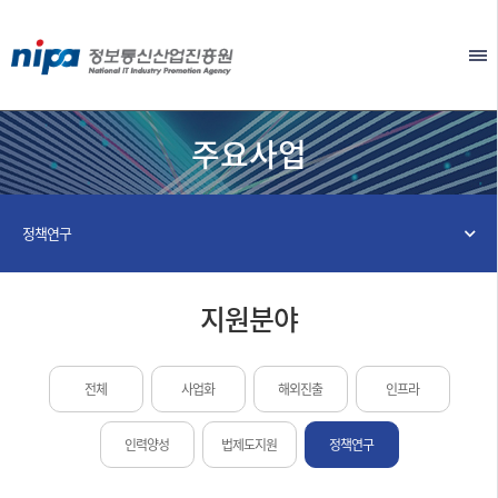
본문 바로가기
EN
주요사업
정책연구
지원분야
전체
사업화
해외진출
인프라
인력양성
법제도지원
정책연구