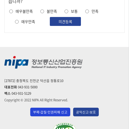
족
습니까?
도
매우불만족
불만족
보통
만족
조
사
매우만족
의견등록
[27872] 충청북도 진천군 덕산읍 정통로10
대표전화
043-931-5000
팩스
043-931-5129
Copyright © 2022 NIPA All Right Reserved.
부패·갑질·인권피해 신고
공익신고·보호
(사)